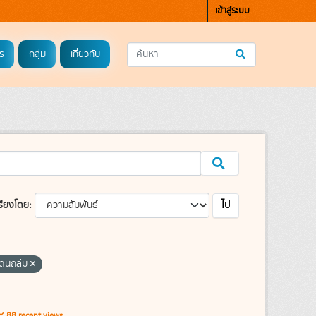
เข้าสู่ระบบ
ร
กลุ่ม
เกี่ยวกับ
ไป
รียงโดย
ดินถล่ม
88 recent views