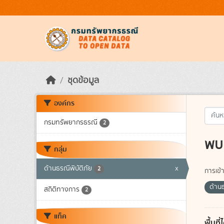
Skip to main content
ชุดข้อมูล
องค์กร
กรมทรัพยากรธรณี
2
พบ 
กลุ่ม
ด้านธรณีพิบัติภัย
x
2
การเข้า
ด้านธ
สถิติทางการ
2
แท็ค
พื้นท