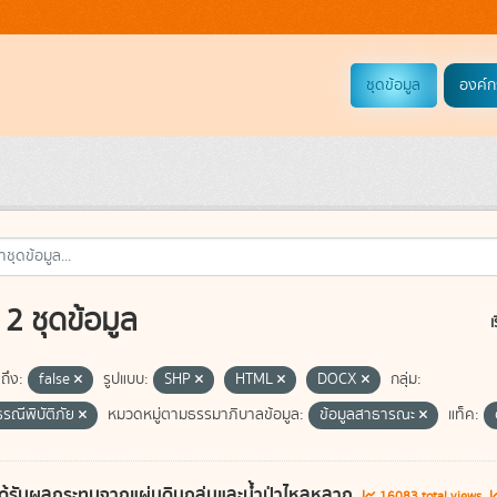
ชุดข้อมูล
องค์ก
2 ชุดข้อมูล
เ
ถึง:
false
รูปแบบ:
SHP
HTML
DOCX
กลุ่ม:
รณีพิบัติภัย
หมวดหมู่ตามธรรมาภิบาลข้อมูล:
ข้อมูลสาธารณะ
แท็ค:
ี่ได้รับผลกระทบจากแผ่นดินถล่มและน้ำป่าไหลหลาก
16083 total views