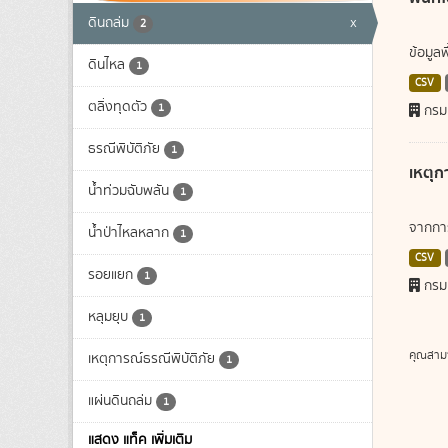
ดินถล่ม
x
2
ข้อมูล
ดินไหล
1
CSV
ตลิ่งทุดตัว
1
กรม
ธรณีพิบัติภัย
1
เหตุก
น้ำท่วมฉับพลัน
1
จากการ
น้ำป่าไหลหลาก
1
CSV
รอยแยก
1
กรม
หลุมยุบ
1
คุณสาม
เหตุการณ์ธรณีพิบัติภัย
1
แผ่นดินถล่ม
1
แสดง แท็ค เพิ่มเติม