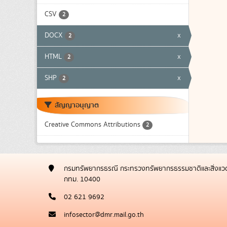
CSV
2
DOCX
x
2
HTML
x
2
SHP
x
2
สัญญาอนุญาต
Creative Commons Attributions
2
กรมทรัพยากรธรณี กระทรวงทรัพยากรธรรมชาติและสิ่งแวด
กทม. 10400
02 621 9692
infosector@dmr.mail.go.th