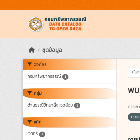
Skip to main content
ชุดข้อมูล
องค์กร
กรมทรัพยากรธรณี
1
พบ 
กลุ่ม
ด้านธรณีวิทยาสิ่งแวดล้อม
1
การเข้า
กัดเ
แท็ค
DGPS
1
การเป