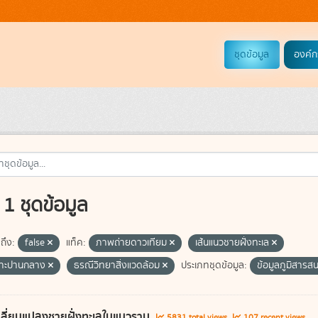
ชุดข้อมูล
องค์ก
1 ชุดข้อมูล
ถึง:
false
แท็ค:
ภาพถ่ายดาวเทียม
เส้นแนวชายฝั่งทะเล
ซาะปานกลาง
ธรณีวิทยาสิ่งแวดล้อม
ประเภทชุดข้อมูล:
ข้อมูลภูมิสารสน
ลี่ยนแปลงชายฝั่งทะเลในแนวราบ
5831 total views
107 recent views