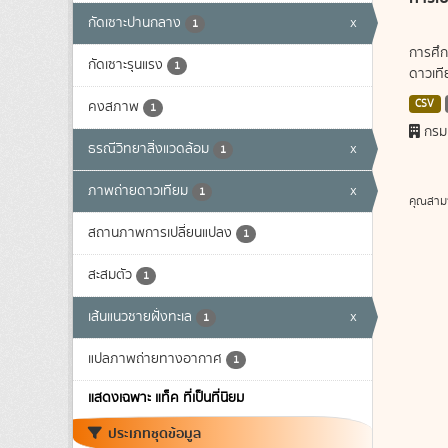
กัดเซาะปานกลาง
x
1
การศึก
กัดเซาะรุนแรง
1
ดาวเทีย
CSV
คงสภาพ
1
กรม
ธรณีวิทยาสิ่งแวดล้อม
x
1
ภาพถ่ายดาวเทียม
x
1
คุณสาม
สถานภาพการเปลี่ยนแปลง
1
สะสมตัว
1
เส้นแนวชายฝั่งทะเล
x
1
แปลภาพถ่ายทางอากาศ
1
แสดงเฉพาะ แท็ค ที่เป็นที่นิยม
ประเภทชุดข้อมูล