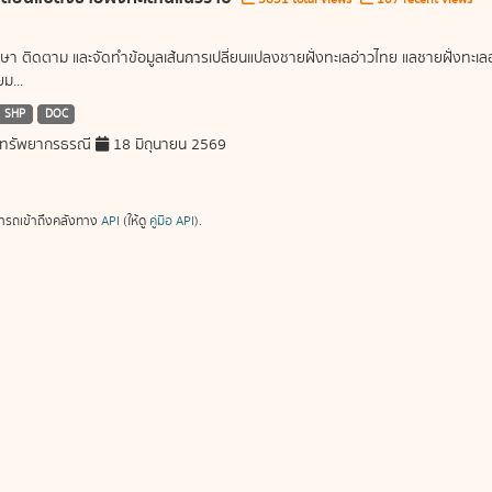
ษา ติดตาม และจัดทำข้อมูลเส้นการเปลี่ยนแปลงชายฝั่งทะเลอ่าวไทย แลชายฝั่งท
ม...
SHP
DOC
ทรัพยากรธรณี
18 มิถุนายน 2569
ารถเข้าถึงคลังทาง
API
(ให้ดู
คู่มือ API
).