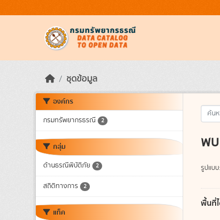
Skip to main content
ชุดข้อมูล
องค์กร
กรมทรัพยากรธรณี
2
พบ 
กลุ่ม
ด้านธรณีพิบัติภัย
2
รูปแบบ
สถิติทางการ
2
พื้นท
แท็ค