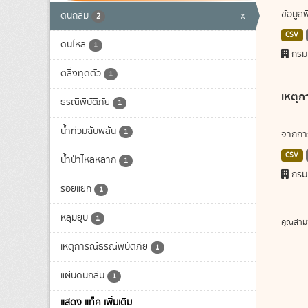
ข้อมูล
ดินถล่ม
x
2
CSV
ดินไหล
1
กรม
ตลิ่งทุดตัว
1
เหตุก
ธรณีพิบัติภัย
1
น้ำท่วมฉับพลัน
1
จากการ
CSV
น้ำป่าไหลหลาก
1
กรม
รอยแยก
1
หลุมยุบ
1
คุณสาม
เหตุการณ์ธรณีพิบัติภัย
1
แผ่นดินถล่ม
1
แสดง แท็ค เพิ่มเติม