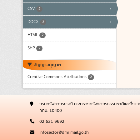
CSV
x
2
DOCX
x
2
HTML
2
SHP
2
สัญญาอนุญาต
Creative Commons Attributions
2
กรมทรัพยากรธรณี กระทรวงทรัพยากรธรรมชาติและสิ่งแวด
กทม. 10400
02 621 9692
infosector@dmr.mail.go.th