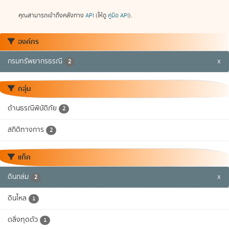
คุณสามารถเข้าถึงคลังทาง
API
(ให้ดู
คู่มือ API
).
องค์กร
กรมทรัพยากรธรณี
x
2
กลุ่ม
ด้านธรณีพิบัติภัย
2
สถิติทางการ
2
แท็ค
ดินถล่ม
x
2
ดินไหล
1
ตลิ่งทุดตัว
1