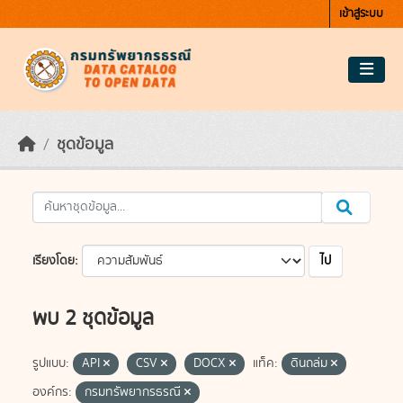
Skip to main content
เข้าสู่ระบบ
ชุดข้อมูล
ไป
เรียงโดย
พบ 2 ชุดข้อมูล
รูปแบบ:
API
CSV
DOCX
แท็ค:
ดินถล่ม
องค์กร:
กรมทรัพยากรธรณี