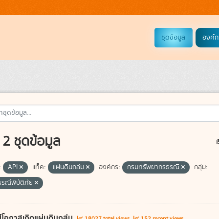
ชุดข้อมูล
องค์ก
2 ชุดข้อมูล
เ
:
API
แท็ค:
แผ่นดินถล่ม
องค์กร:
กรมทรัพยากรธรณี
กลุ่ม:
รณีพิบัติภัย
ี่มีโอกาสเกิดแผ่นดินถล่ม
18027 total views
152 recent views