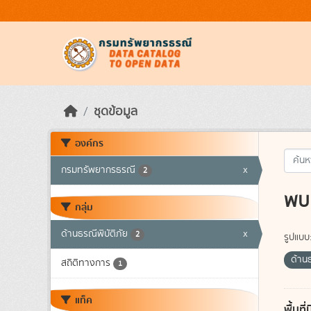
Skip to main content
ชุดข้อมูล
องค์กร
กรมทรัพยากรธรณี
x
2
พบ 
กลุ่ม
ด้านธรณีพิบัติภัย
x
2
รูปแบบ
ด้านธ
สถิติทางการ
1
แท็ค
พื้นท