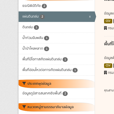
ธรณีพิบัติภัย
2
ข้อมูล
แผ่นดินถล่ม
x
2
CSV
ดินถล่ม
1
กรม
น้ำท่วมฉับพลัน
1
พื้นท
น้ำป่าไหลหลาก
1
ข้อมูล
พื้นที่มีโอกาสเกิดแผ่นดินถล่ม
1
CSV
พื้นที่อ่อนไหวต่อการเกิดแผ่นดินถล่ม
1
กรม
ประเภทชุดข้อมูล
คุณสาม
ข้อมูลภูมิสารสนเทศเชิงพื้นที่
2
หมวดหมู่ตามธรรมาภิบาลข้อมูล