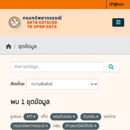
Skip to main content
เข้าสู่ระบบ
ชุดข้อมูล
เรียงโดย
พบ 1 ชุดข้อมูล
รูปแบบ:
API
แท็ค:
แผ่นดินถล่ม
ดินถล่ม
องค์กร:
กรมทรัพยากรธรณี
กลุ่ม:
ด้านธรณีพิบัติภัย