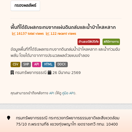
กรองผลลัพธ์
พื้นที่ได้รับผลกระทบจากแผ่นดินถล่มและน้ำป่าไหลหลาก
16137 total views
122 recent views
ด้านธรณีพิบัติภัย
สถิติทางการ
ข้อมูลพื้นที่ที่ได้รับผลกระทบจากดินถล่มน้ำป่าไหลหลาก และน้ำท่วมฉับ
พลัน โดยได้มาจากการประมวลผลด้วยแบบจำลอง
CSV
SHP
API
HTML
DOCX
กรมทรัพยากรธรณี
26 มีนาคม 2569
คุณสามารถเข้าถึงคลังทาง
API
(ให้ดู
คู่มือ API
).
กรมทรัพยากรธรณี กระทรวงทรัพยากรธรรมชาติและสิ่งแวดล้อม
75/10 ถ.พระรามที่6 แขวงทุ่งพญาไท เขตราชเทวี กทม. 10400