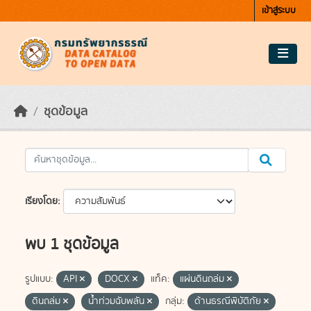
Skip to main content
เข้าสู่ระบบ
ชุดข้อมูล
เรียงโดย
พบ 1 ชุดข้อมูล
รูปแบบ:
API
DOCX
แท็ค:
แผ่นดินถล่ม
ดินถล่ม
น้ำท่วมฉับพลัน
กลุ่ม:
ด้านธรณีพิบัติภัย