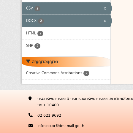
CSV
x
2
DOCX
x
2
HTML
2
SHP
2
สัญญาอนุญาต
Creative Commons Attributions
2
กรมทรัพยากรธรณี กระทรวงทรัพยากรธรรมชาติและสิ่งแวด
กทม. 10400
02 621 9692
infosector@dmr.mail.go.th