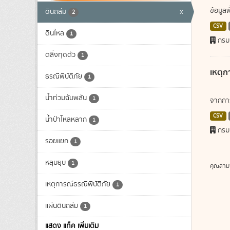
ข้อมูล
ดินถล่ม
x
2
CSV
ดินไหล
1
กรม
ตลิ่งทุดตัว
1
เหตุก
ธรณีพิบัติภัย
1
น้ำท่วมฉับพลัน
1
จากการ
CSV
น้ำป่าไหลหลาก
1
กรม
รอยแยก
1
หลุมยุบ
1
คุณสาม
เหตุการณ์ธรณีพิบัติภัย
1
แผ่นดินถล่ม
1
แสดง แท็ค เพิ่มเติม