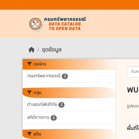
Skip to main content
ชุดข้อมูล
องค์กร
กรมทรัพยากรธรณี
2
พบ 
กลุ่ม
ด้านธรณีพิบัติภัย
2
รูปแบบ
สถิติทางการ
2
พื้นท
แท็ค