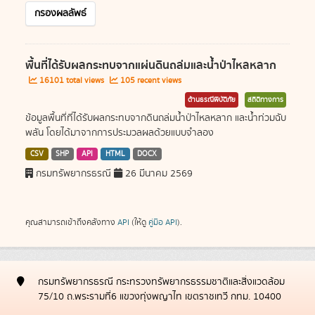
กรองผลลัพธ์
พื้นที่ได้รับผลกระทบจากแผ่นดินถล่มและน้ำป่าไหลหลาก
16101 total views
105 recent views
ด้านธรณีพิบัติภัย
สถิติทางการ
ข้อมูลพื้นที่ที่ได้รับผลกระทบจากดินถล่มน้ำป่าไหลหลาก และน้ำท่วมฉับ
พลัน โดยได้มาจากการประมวลผลด้วยแบบจำลอง
CSV
SHP
API
HTML
DOCX
กรมทรัพยากรธรณี
26 มีนาคม 2569
คุณสามารถเข้าถึงคลังทาง
API
(ให้ดู
คู่มือ API
).
กรมทรัพยากรธรณี กระทรวงทรัพยากรธรรมชาติและสิ่งแวดล้อม
75/10 ถ.พระรามที่6 แขวงทุ่งพญาไท เขตราชเทวี กทม. 10400