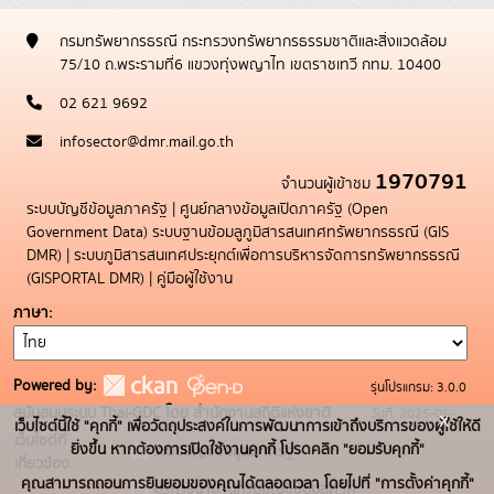
กรมทรัพยากรธรณี กระทรวงทรัพยากรธรรมชาติและสิ่งแวดล้อม
75/10 ถ.พระรามที่6 แขวงทุ่งพญาไท เขตราชเทวี กทม. 10400
02 621 9692
infosector@dmr.mail.go.th
1970791
จำนวนผู้เข้าชม
ระบบบัญชีข้อมูลภาครัฐ
|
ศูนย์กลางข้อมูลเปิดภาครัฐ (Open
Government Data)
ระบบฐานข้อมลูภูมิสารสนเทศทรัพยากรธรณี (GIS
DMR)
|
ระบบภูมิสารสนเทศประยุกต์เพื่อการบริหารจัดการทรัพยากรธรณี
(GISPORTAL DMR)
|
คู่มือผู้ใช้งาน
ภาษา
Powered by:
รุ่นโปรแกรม: 3.0.0
สนับสนุนระบบ Thai-GDC โดย สำนักงานสถิติแห่งชาติ
วันที่: 2025-05-
x
เว็บไซต์นี้ใช้ "คุกกี้" เพื่อวัตถุประสงค์ในการพัฒนาการเข้าถึงบริการของผู้ใช้ให้ดี
เว็บไซต์ที่
19
ยิ่งขึ้น หากต้องการเปิดใช้งานคุกกี้ โปรดคลิก "ยอมรับคุกกี้"
ระบบบัญชีข้อมูลภาครัฐ
เกี่ยวข้อง:
คุณสามารถถอนการยินยอมของคุณได้ตลอดเวลา โดยไปที่ "การตั้งค่าคุกกี้"
บริการนามานุกรมบัญชีข้อมูลภาค