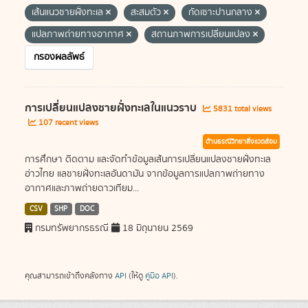
เส้นแนวชายฝั่งทะเล
สะสมตัว
กัดเซาะปานกลาง
แปลภาพถ่ายทางอากาศ
สถานภาพการเปลี่ยนแปลง
กรองผลลัพธ์
การเปลี่ยนแปลงชายฝั่งทะเลในแนวราบ
5831 total views
107 recent views
ด้านธรณีวิทยาสิ่งแวดล้อม
การศึกษา ติดตาม และจัดทำข้อมูลเส้นการเปลี่ยนแปลงชายฝั่งทะเล
อ่าวไทย แลชายฝั่งทะเลอันดามัน จากข้อมูลการแปลภาพถ่ายทาง
อากาศและภาพถ่ายดาวเทียม...
CSV
SHP
DOC
กรมทรัพยากรธรณี
18 มิถุนายน 2569
คุณสามารถเข้าถึงคลังทาง
API
(ให้ดู
คู่มือ API
).