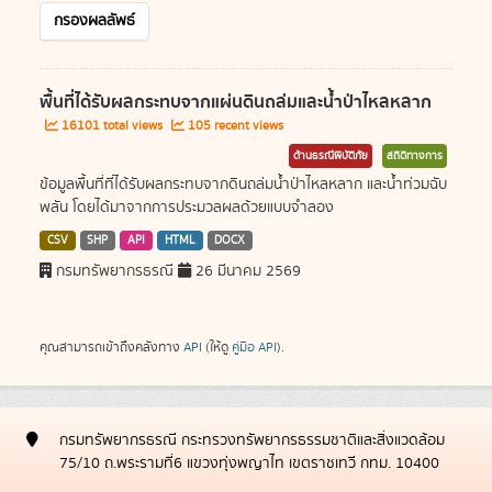
กรองผลลัพธ์
พื้นที่ได้รับผลกระทบจากแผ่นดินถล่มและน้ำป่าไหลหลาก
16101 total views
105 recent views
ด้านธรณีพิบัติภัย
สถิติทางการ
ข้อมูลพื้นที่ที่ได้รับผลกระทบจากดินถล่มน้ำป่าไหลหลาก และน้ำท่วมฉับ
พลัน โดยได้มาจากการประมวลผลด้วยแบบจำลอง
CSV
SHP
API
HTML
DOCX
กรมทรัพยากรธรณี
26 มีนาคม 2569
คุณสามารถเข้าถึงคลังทาง
API
(ให้ดู
คู่มือ API
).
กรมทรัพยากรธรณี กระทรวงทรัพยากรธรรมชาติและสิ่งแวดล้อม
75/10 ถ.พระรามที่6 แขวงทุ่งพญาไท เขตราชเทวี กทม. 10400