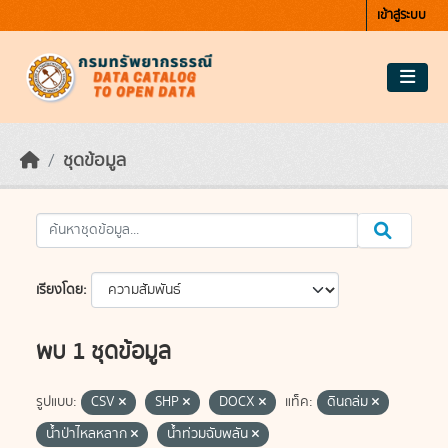
Skip to main content
เข้าสู่ระบบ
ชุดข้อมูล
เรียงโดย
พบ 1 ชุดข้อมูล
รูปแบบ:
CSV
SHP
DOCX
แท็ค:
ดินถล่ม
น้ำป่าไหลหลาก
น้ำท่วมฉับพลัน