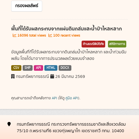
กรองผลลัพธ์
พื้นที่ได้รับผลกระทบจากแผ่นดินถล่มและน้ำป่าไหลหลาก
16096 total views
100 recent views
ด้านธรณีพิบัติภัย
สถิติทางการ
ข้อมูลพื้นที่ที่ได้รับผลกระทบจากดินถล่มน้ำป่าไหลหลาก และน้ำท่วมฉับ
พลัน โดยได้มาจากการประมวลผลด้วยแบบจำลอง
CSV
SHP
API
HTML
DOCX
กรมทรัพยากรธรณี
26 มีนาคม 2569
คุณสามารถเข้าถึงคลังทาง
API
(ให้ดู
คู่มือ API
).
กรมทรัพยากรธรณี กระทรวงทรัพยากรธรรมชาติและสิ่งแวดล้อม
75/10 ถ.พระรามที่6 แขวงทุ่งพญาไท เขตราชเทวี กทม. 10400