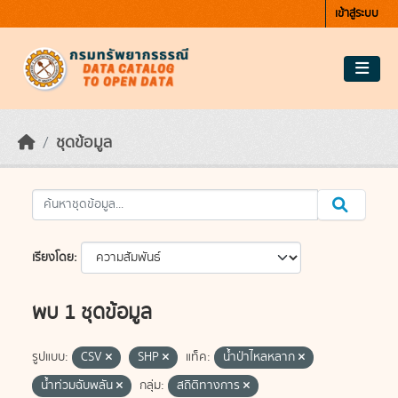
Skip to main content
เข้าสู่ระบบ
ชุดข้อมูล
เรียงโดย
พบ 1 ชุดข้อมูล
รูปแบบ:
CSV
SHP
แท็ค:
น้ำป่าไหลหลาก
น้ำท่วมฉับพลัน
กลุ่ม:
สถิติทางการ