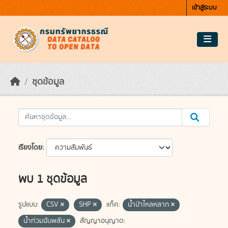
Skip to main content
เข้าสู่ระบบ
ชุดข้อมูล
เรียงโดย
พบ 1 ชุดข้อมูล
รูปแบบ:
CSV
SHP
แท็ค:
น้ำป่าไหลหลาก
น้ำท่วมฉับพลัน
สัญญาอนุญาต: