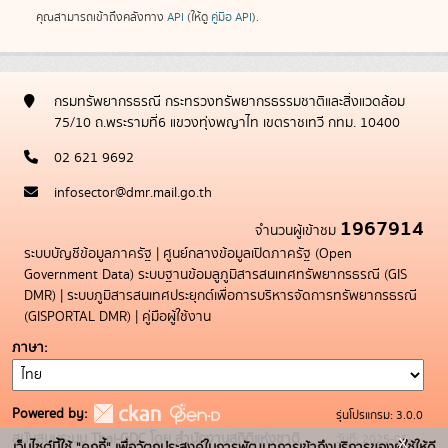
คุณสามารถเข้าถึงคลังทาง
API
(ให้ดู
คู่มือ API
).
กรมทรัพยากรธรณี กระทรวงทรัพยากรธรรมชาติและสิ่งแวดล้อม
75/10 ถ.พระรามที่6 แขวงทุ่งพญาไท เขตราชเทวี กทม. 10400
02 621 9692
infosector@dmr.mail.go.th
1967914
จำนวนผู้เข้าชม
ระบบบัญชีข้อมูลภาครัฐ
|
ศูนย์กลางข้อมูลเปิดภาครัฐ (Open
Government Data)
ระบบฐานข้อมลูภูมิสารสนเทศทรัพยากรธรณี (GIS
DMR)
|
ระบบภูมิสารสนเทศประยุกต์เพื่อการบริหารจัดการทรัพยากรธรณี
(GISPORTAL DMR)
|
คู่มือผู้ใช้งาน
ภาษา
Powered by:
รุ่นโปรแกรม: 3.0.0
x
สนับสนุนระบบ Thai-GDC โดย สำนักงานสถิติแห่งชาติ
วันที่: 2025-05-