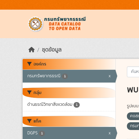
Skip to main content
ชุดข้อมูล
องค์กร
กรมทรัพยากรธรณี
x
1
พบ 
กลุ่ม
ด้านธรณีวิทยาสิ่งแวดล้อม
1
รูปแบบ
คงส
แท็ค
กรม
DGPS
x
1