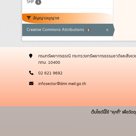
SHP
1
สัญญาอนุญาต
Creative Commons Attributions
x
1
กรมทรัพยากรธรณี กระทรวงทรัพยากรธรรมชาติและสิ่งแวด
กทม. 10400
02 621 9692
infosector@dmr.mail.go.th
เว็บไซต์นี้ใช้ "คุกกี้" เพื