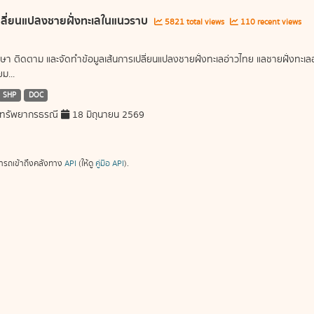
ลี่ยนแปลงชายฝั่งทะเลในแนวราบ
5821 total views
110 recent views
ษา ติดตาม และจัดทำข้อมูลเส้นการเปลี่ยนแปลงชายฝั่งทะเลอ่าวไทย แลชายฝั่งท
ม...
SHP
DOC
ทรัพยากรธรณี
18 มิถุนายน 2569
ารถเข้าถึงคลังทาง
API
(ให้ดู
คู่มือ API
).