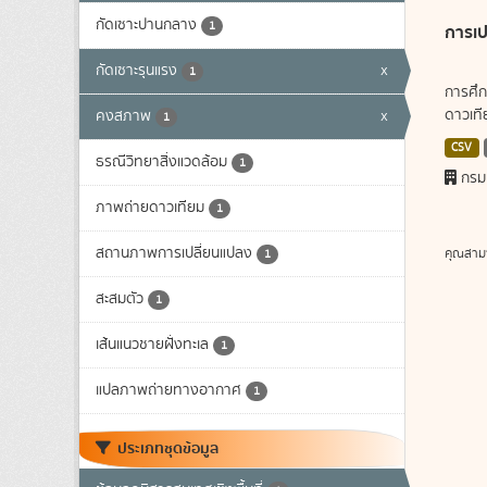
กัดเซาะปานกลาง
1
การเป
กัดเซาะรุนแรง
x
1
การศึก
ดาวเทีย
คงสภาพ
x
1
CSV
ธรณีวิทยาสิ่งแวดล้อม
1
กรม
ภาพถ่ายดาวเทียม
1
สถานภาพการเปลี่ยนแปลง
คุณสาม
1
สะสมตัว
1
เส้นแนวชายฝั่งทะเล
1
แปลภาพถ่ายทางอากาศ
1
ประเภทชุดข้อมูล