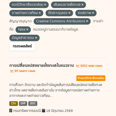
ธรณีวิทยาสิ่งแวดล้อม
เส้นแนวชายฝั่งทะเล
ภาพถ่ายดาวเทียม
กัดเซาะรุนแรง
คงสภาพ
สัญญาอนุญาต:
Creative Commons Attributions
การเข้า
ถึง:
false
หมวดหมู่ตามธรรมาภิบาลข้อมูล:
ข้อมูลสาธารณะ
กรองผลลัพธ์
การเปลี่ยนแปลงชายฝั่งทะเลในแนวราบ
5832 total views
95 recent views
ด้านธรณีวิทยาสิ่งแวดล้อม
การศึกษา ติดตาม และจัดทำข้อมูลเส้นการเปลี่ยนแปลงชายฝั่งทะเล
อ่าวไทย แลชายฝั่งทะเลอันดามัน จากข้อมูลการแปลภาพถ่ายทาง
อากาศและภาพถ่ายดาวเทียม...
CSV
SHP
DOC
กรมทรัพยากรธรณี
18 มิถุนายน 2569