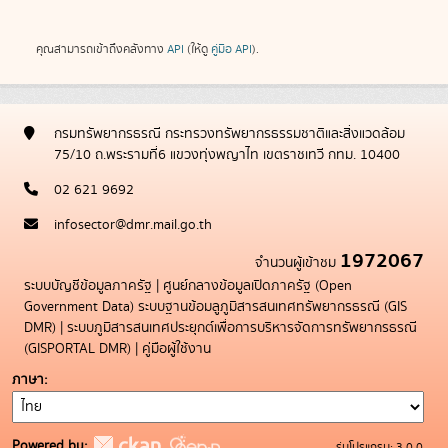
คุณสามารถเข้าถึงคลังทาง
API
(ให้ดู
คู่มือ API
).
กรมทรัพยากรธรณี กระทรวงทรัพยากรธรรมชาติและสิ่งแวดล้อม
75/10 ถ.พระรามที่6 แขวงทุ่งพญาไท เขตราชเทวี กทม. 10400
02 621 9692
infosector@dmr.mail.go.th
1972067
จำนวนผู้เข้าชม
ระบบบัญชีข้อมูลภาครัฐ
|
ศูนย์กลางข้อมูลเปิดภาครัฐ (Open
Government Data)
ระบบฐานข้อมลูภูมิสารสนเทศทรัพยากรธรณี (GIS
DMR)
|
ระบบภูมิสารสนเทศประยุกต์เพื่อการบริหารจัดการทรัพยากรธรณี
(GISPORTAL DMR)
|
คู่มือผู้ใช้งาน
ภาษา
Powered by:
รุ่นโปรแกรม: 3.0.0