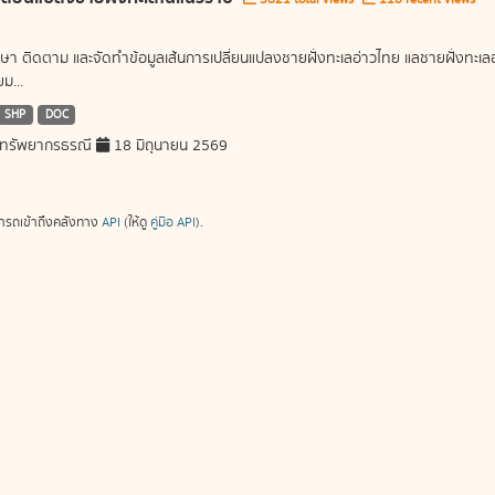
ษา ติดตาม และจัดทำข้อมูลเส้นการเปลี่ยนแปลงชายฝั่งทะเลอ่าวไทย แลชายฝั่งท
ม...
SHP
DOC
ทรัพยากรธรณี
18 มิถุนายน 2569
ารถเข้าถึงคลังทาง
API
(ให้ดู
คู่มือ API
).