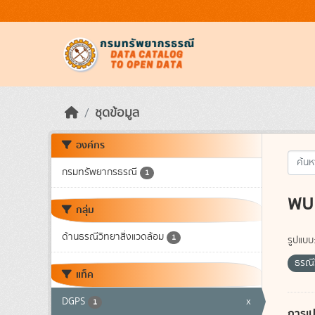
Skip to main content
ชุดข้อมูล
องค์กร
กรมทรัพยากรธรณี
1
พบ 
กลุ่ม
ด้านธรณีวิทยาสิ่งแวดล้อม
1
รูปแบบ
ธรณี
แท็ค
DGPS
x
1
การเป