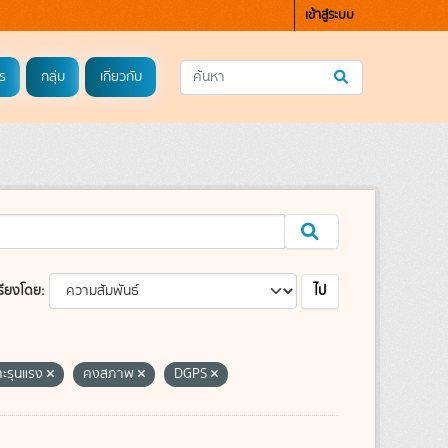
เข้าสู่ระบบ
ร
กลุ่ม
เกี่ยวกับ
ไป
รียงโดย
าะรุนแรง
คงสภาพ
DGPS