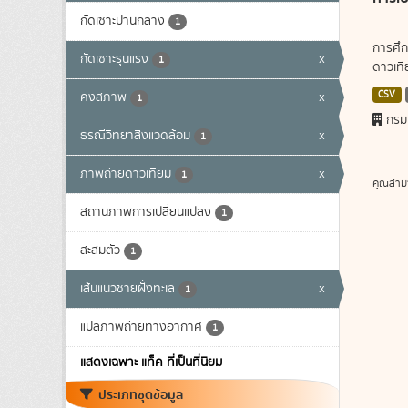
กัดเซาะปานกลาง
1
การศึก
กัดเซาะรุนแรง
x
1
ดาวเทีย
CSV
คงสภาพ
x
1
กรม
ธรณีวิทยาสิ่งแวดล้อม
x
1
ภาพถ่ายดาวเทียม
x
1
คุณสาม
สถานภาพการเปลี่ยนแปลง
1
สะสมตัว
1
เส้นแนวชายฝั่งทะเล
x
1
แปลภาพถ่ายทางอากาศ
1
แสดงเฉพาะ แท็ค ที่เป็นที่นิยม
ประเภทชุดข้อมูล