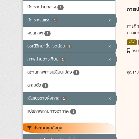
กัดเซาะปานกลาง
1
การเป
กัดเซาะรุนแรง
x
1
การศึก
ดาวเทีย
คงสภาพ
1
CSV
ธรณีวิทยาสิ่งแวดล้อม
x
1
กรม
ภาพถ่ายดาวเทียม
x
1
สถานภาพการเปลี่ยนแปลง
คุณสาม
1
สะสมตัว
1
เส้นแนวชายฝั่งทะเล
x
1
แปลภาพถ่ายทางอากาศ
1
ประเภทชุดข้อมูล