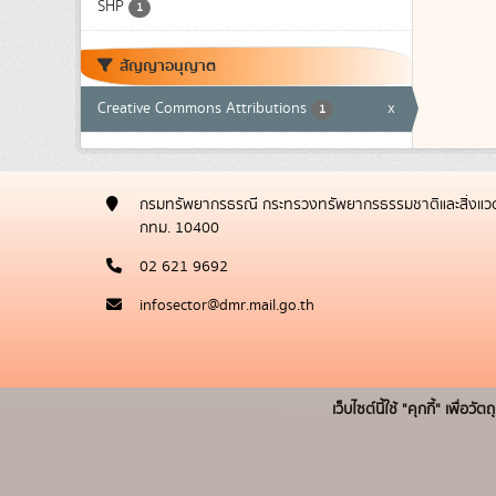
SHP
1
สัญญาอนุญาต
Creative Commons Attributions
x
1
กรมทรัพยากรธรณี กระทรวงทรัพยากรธรรมชาติและสิ่งแวด
กทม. 10400
02 621 9692
infosector@dmr.mail.go.th
เว็บไซต์นี้ใช้ "คุกกี้" เพื