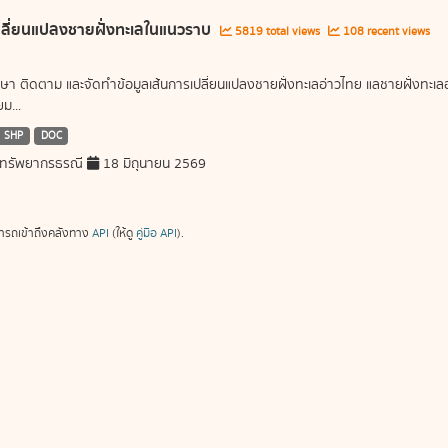
ลี่ยนแปลงชายฝั่งทะเลในแนวราบ
5819 total views
108 recent views
ษา ติดตาม และจัดทำข้อมูลเส้นการเปลี่ยนแปลงชายฝั่งทะเลอ่าวไทย แลชายฝั่งท
ม...
SHP
DOC
ทรัพยากรธรณี
18 มิถุนายน 2569
ารถเข้าถึงคลังทาง
API
(ให้ดู
คู่มือ API
).