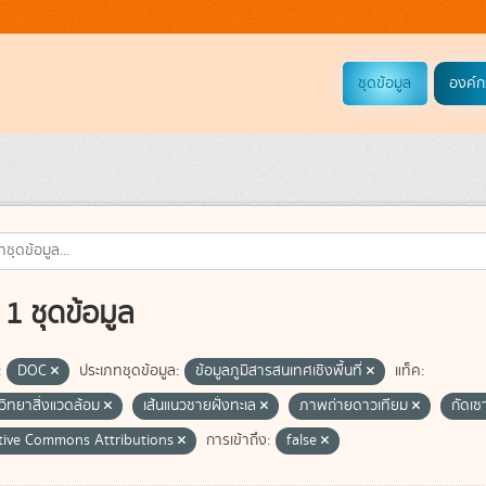
ชุดข้อมูล
องค์ก
1 ชุดข้อมูล
:
DOC
ประเภทชุดข้อมูล:
ข้อมูลภูมิสารสนเทศเชิงพื้นที่
แท็ค:
วิทยาสิ่งแวดล้อม
เส้นแนวชายฝั่งทะเล
ภาพถ่ายดาวเทียม
กัดเซ
tive Commons Attributions
การเข้าถึง:
false