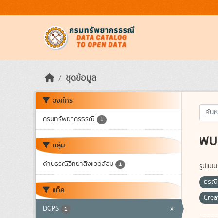
Skip to main content
ชุดข้อมูล
องค์กร
กรมทรัพยากรธรณี
1
พบ 
กลุ่ม
ด้านธรณีวิทยาสิ่งแวดล้อม
1
รูปแบบ
ธรณี
แท็ค
Crea
DGPS
x
1