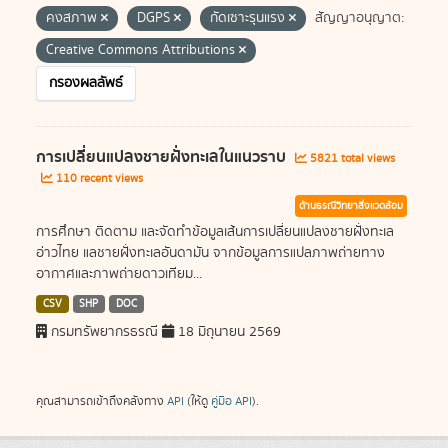
คงสภาพ
DGPS
กัดเซาะรุนแรง
สัญญาอนุญาต:
Creative Commons Attributions
กรองผลลัพธ์
การเปลี่ยนแปลงชายฝั่งทะเลในแนวราบ
5821 total views
110 recent views
ด้านธรณีวิทยาสิ่งแวดล้อม
การศึกษา ติดตาม และจัดทำข้อมูลเส้นการเปลี่ยนแปลงชายฝั่งทะเล
อ่าวไทย แลชายฝั่งทะเลอันดามัน จากข้อมูลการแปลภาพถ่ายทาง
อากาศและภาพถ่ายดาวเทียม...
CSV
SHP
DOC
กรมทรัพยากรธรณี
18 มิถุนายน 2569
คุณสามารถเข้าถึงคลังทาง
API
(ให้ดู
คู่มือ API
).