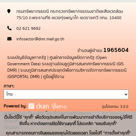
กรมทรัพยากรธรณี กระทรวงทรัพยากรธรรมชาติและสิ่งแวดล้อม
75/10 ถ.พระรามที่6 แขวงทุ่งพญาไท เขตราชเทวี กทม. 10400
02 621 9692
infosector@dmr.mail.go.th
1965604
จำนวนผู้เข้าชม
ระบบบัญชีข้อมูลภาครัฐ
|
ศูนย์กลางข้อมูลเปิดภาครัฐ (Open
Government Data)
ระบบฐานข้อมลูภูมิสารสนเทศทรัพยากรธรณี (GIS
DMR)
|
ระบบภูมิสารสนเทศประยุกต์เพื่อการบริหารจัดการทรัพยากรธรณี
(GISPORTAL DMR)
|
คู่มือผู้ใช้งาน
ภาษา
Powered by:
รุ่นโปรแกรม: 3.0.0
สนับสนุนระบบ Thai-GDC โดย สำนักงานสถิติแห่งชาติ
วันที่: 2025-05-
x
เว็บไซต์นี้ใช้ "คุกกี้" เพื่อวัตถุประสงค์ในการพัฒนาการเข้าถึงบริการของผู้ใช้ให้ดี
เว็บไซต์ที่
19
ยิ่งขึ้น หากต้องการเปิดใช้งานคุกกี้ โปรดคลิก "ยอมรับคุกกี้"
ระบบบัญชีข้อมูลภาครัฐ
เกี่ยวข้อง:
คุณสามารถถอนการยินยอมของคุณได้ตลอดเวลา โดยไปที่ "การตั้งค่าคุกกี้"
บริการนามานุกรมบัญชีข้อมูลภาค