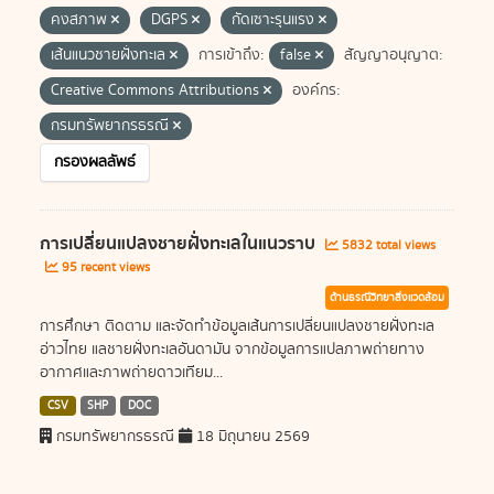
คงสภาพ
DGPS
กัดเซาะรุนแรง
เส้นแนวชายฝั่งทะเล
การเข้าถึง:
false
สัญญาอนุญาต:
Creative Commons Attributions
องค์กร:
กรมทรัพยากรธรณี
กรองผลลัพธ์
การเปลี่ยนแปลงชายฝั่งทะเลในแนวราบ
5832 total views
95 recent views
ด้านธรณีวิทยาสิ่งแวดล้อม
การศึกษา ติดตาม และจัดทำข้อมูลเส้นการเปลี่ยนแปลงชายฝั่งทะเล
อ่าวไทย แลชายฝั่งทะเลอันดามัน จากข้อมูลการแปลภาพถ่ายทาง
อากาศและภาพถ่ายดาวเทียม...
CSV
SHP
DOC
กรมทรัพยากรธรณี
18 มิถุนายน 2569