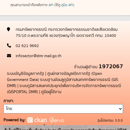
คุณสามารถเข้าถึงคลังทาง
API
(ให้ดู
คู่มือ API
).
กรมทรัพยากรธรณี กระทรวงทรัพยากรธรรมชาติและสิ่งแวดล้อม
75/10 ถ.พระรามที่6 แขวงทุ่งพญาไท เขตราชเทวี กทม. 10400
02 621 9692
infosector@dmr.mail.go.th
1972067
จำนวนผู้เข้าชม
ระบบบัญชีข้อมูลภาครัฐ
|
ศูนย์กลางข้อมูลเปิดภาครัฐ (Open
Government Data)
ระบบฐานข้อมลูภูมิสารสนเทศทรัพยากรธรณี (GIS
DMR)
|
ระบบภูมิสารสนเทศประยุกต์เพื่อการบริหารจัดการทรัพยากรธรณี
(GISPORTAL DMR)
|
คู่มือผู้ใช้งาน
ภาษา
Powered by:
รุ่นโปรแกรม: 3.0.0
สนับสนุนระบบ Thai-GDC โดย สำนักงานสถิติแห่งชาติ
วันที่: 2025-05-
x