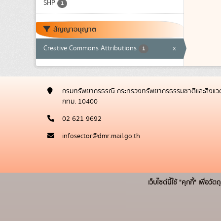
SHP
1
สัญญาอนุญาต
Creative Commons Attributions
x
1
กรมทรัพยากรธรณี กระทรวงทรัพยากรธรรมชาติและสิ่งแวด
กทม. 10400
02 621 9692
infosector@dmr.mail.go.th
เว็บไซต์นี้ใช้ "คุกกี้" เพื