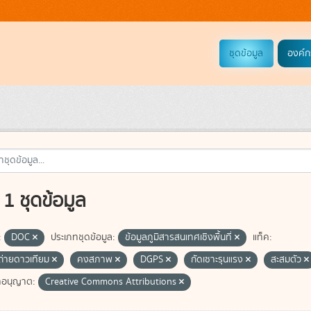
ชุดข้อมูล
องค์ก
1 ชุดข้อมูล
:
DOC
ประเภทชุดข้อมูล:
ข้อมูลภูมิสารสนเทศเชิงพื้นที่
แท็ค:
่ายดาวเทียม
คงสภาพ
DGPS
กัดเซาะรุนแรง
สะสมตัว
อนุญาต:
Creative Commons Attributions