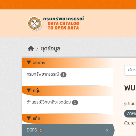
Skip to main content
ชุดข้อมูล
องค์กร
กรมทรัพยากรธรณี
1
พบ 
กลุ่ม
ด้านธรณีวิทยาสิ่งแวดล้อม
1
รูปแบบ
ภาพถ
แท็ค
สัญญา
DGPS
x
1