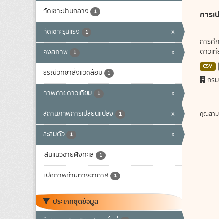
กัดเซาะปานกลาง
1
การเป
กัดเซาะรุนแรง
x
1
การศึก
ดาวเทีย
คงสภาพ
x
1
CSV
ธรณีวิทยาสิ่งแวดล้อม
1
กรม
ภาพถ่ายดาวเทียม
x
1
สถานภาพการเปลี่ยนแปลง
x
คุณสาม
1
สะสมตัว
x
1
เส้นแนวชายฝั่งทะเล
1
แปลภาพถ่ายทางอากาศ
1
ประเภทชุดข้อมูล