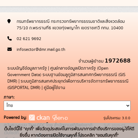
กรมทรัพยากรธรณี กระทรวงทรัพยากรธรรมชาติและสิ่งแวดล้อม
75/10 ถ.พระรามที่6 แขวงทุ่งพญาไท เขตราชเทวี กทม. 10400
02 621 9692
infosector@dmr.mail.go.th
1972688
จำนวนผู้เข้าชม
ระบบบัญชีข้อมูลภาครัฐ
|
ศูนย์กลางข้อมูลเปิดภาครัฐ (Open
Government Data)
ระบบฐานข้อมลูภูมิสารสนเทศทรัพยากรธรณี (GIS
DMR)
|
ระบบภูมิสารสนเทศประยุกต์เพื่อการบริหารจัดการทรัพยากรธรณี
(GISPORTAL DMR)
|
คู่มือผู้ใช้งาน
ภาษา
Powered by:
รุ่นโปรแกรม: 3.0.0
สนับสนุนระบบ Thai-GDC โดย สำนักงานสถิติแห่งชาติ
วันที่: 2025-05-
x
เว็บไซต์นี้ใช้ "คุกกี้" เพื่อวัตถุประสงค์ในการพัฒนาการเข้าถึงบริการของผู้ใช้ให้ดี
เว็บไซต์ที่
19
ยิ่งขึ้น หากต้องการเปิดใช้งานคุกกี้ โปรดคลิก "ยอมรับคุกกี้"
ระบบบัญชีข้อมูลภาครัฐ