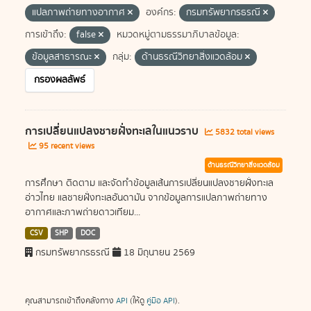
แปลภาพถ่ายทางอากาศ
องค์กร:
กรมทรัพยากรธรณี
การเข้าถึง:
false
หมวดหมู่ตามธรรมาภิบาลข้อมูล:
ข้อมูลสาธารณะ
กลุ่ม:
ด้านธรณีวิทยาสิ่งแวดล้อม
กรองผลลัพธ์
การเปลี่ยนแปลงชายฝั่งทะเลในแนวราบ
5832 total views
95 recent views
ด้านธรณีวิทยาสิ่งแวดล้อม
การศึกษา ติดตาม และจัดทำข้อมูลเส้นการเปลี่ยนแปลงชายฝั่งทะเล
อ่าวไทย แลชายฝั่งทะเลอันดามัน จากข้อมูลการแปลภาพถ่ายทาง
อากาศและภาพถ่ายดาวเทียม...
CSV
SHP
DOC
กรมทรัพยากรธรณี
18 มิถุนายน 2569
คุณสามารถเข้าถึงคลังทาง
API
(ให้ดู
คู่มือ API
).