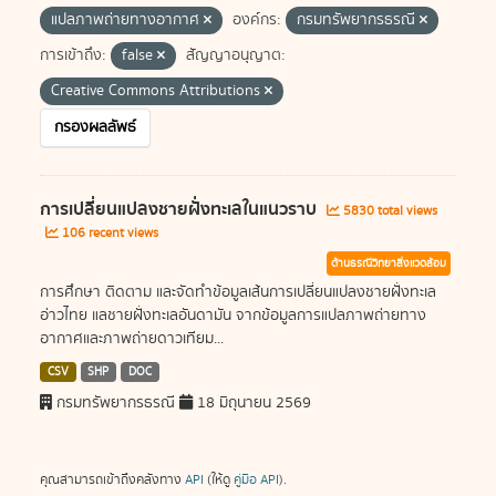
แปลภาพถ่ายทางอากาศ
องค์กร:
กรมทรัพยากรธรณี
การเข้าถึง:
false
สัญญาอนุญาต:
Creative Commons Attributions
กรองผลลัพธ์
การเปลี่ยนแปลงชายฝั่งทะเลในแนวราบ
5830 total views
106 recent views
ด้านธรณีวิทยาสิ่งแวดล้อม
การศึกษา ติดตาม และจัดทำข้อมูลเส้นการเปลี่ยนแปลงชายฝั่งทะเล
อ่าวไทย แลชายฝั่งทะเลอันดามัน จากข้อมูลการแปลภาพถ่ายทาง
อากาศและภาพถ่ายดาวเทียม...
CSV
SHP
DOC
กรมทรัพยากรธรณี
18 มิถุนายน 2569
คุณสามารถเข้าถึงคลังทาง
API
(ให้ดู
คู่มือ API
).