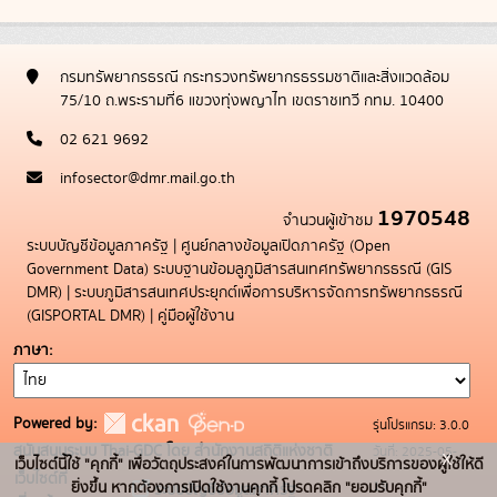
กรมทรัพยากรธรณี กระทรวงทรัพยากรธรรมชาติและสิ่งแวดล้อม
75/10 ถ.พระรามที่6 แขวงทุ่งพญาไท เขตราชเทวี กทม. 10400
02 621 9692
infosector@dmr.mail.go.th
1970548
จำนวนผู้เข้าชม
ระบบบัญชีข้อมูลภาครัฐ
|
ศูนย์กลางข้อมูลเปิดภาครัฐ (Open
Government Data)
ระบบฐานข้อมลูภูมิสารสนเทศทรัพยากรธรณี (GIS
DMR)
|
ระบบภูมิสารสนเทศประยุกต์เพื่อการบริหารจัดการทรัพยากรธรณี
(GISPORTAL DMR)
|
คู่มือผู้ใช้งาน
ภาษา
Powered by:
รุ่นโปรแกรม: 3.0.0
สนับสนุนระบบ Thai-GDC โดย สำนักงานสถิติแห่งชาติ
วันที่: 2025-05-
x
เว็บไซต์นี้ใช้ "คุกกี้" เพื่อวัตถุประสงค์ในการพัฒนาการเข้าถึงบริการของผู้ใช้ให้ดี
เว็บไซต์ที่
19
ยิ่งขึ้น หากต้องการเปิดใช้งานคุกกี้ โปรดคลิก "ยอมรับคุกกี้"
ระบบบัญชีข้อมูลภาครัฐ