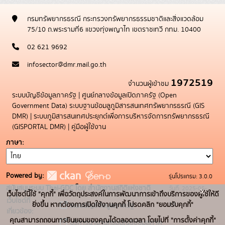
กรมทรัพยากรธรณี กระทรวงทรัพยากรธรรมชาติและสิ่งแวดล้อม
75/10 ถ.พระรามที่6 แขวงทุ่งพญาไท เขตราชเทวี กทม. 10400
02 621 9692
infosector@dmr.mail.go.th
1972519
จำนวนผู้เข้าชม
ระบบบัญชีข้อมูลภาครัฐ
|
ศูนย์กลางข้อมูลเปิดภาครัฐ (Open
Government Data)
ระบบฐานข้อมลูภูมิสารสนเทศทรัพยากรธรณี (GIS
DMR)
|
ระบบภูมิสารสนเทศประยุกต์เพื่อการบริหารจัดการทรัพยากรธรณี
(GISPORTAL DMR)
|
คู่มือผู้ใช้งาน
ภาษา
Powered by:
รุ่นโปรแกรม: 3.0.0
สนับสนุนระบบ Thai-GDC โดย สำนักงานสถิติแห่งชาติ
วันที่: 2025-05-
x
เว็บไซต์นี้ใช้ "คุกกี้" เพื่อวัตถุประสงค์ในการพัฒนาการเข้าถึงบริการของผู้ใช้ให้ดี
เว็บไซต์ที่
19
ยิ่งขึ้น หากต้องการเปิดใช้งานคุกกี้ โปรดคลิก "ยอมรับคุกกี้"
ระบบบัญชีข้อมูลภาครัฐ
เกี่ยวข้อง:
คุณสามารถถอนการยินยอมของคุณได้ตลอดเวลา โดยไปที่ "การตั้งค่าคุกกี้"
บริการนามานุกรมบัญชีข้อมูลภาค