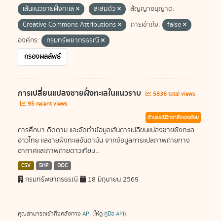
เส้นแนวชายฝั่งทะเล
สะสมตัว
สัญญาอนุญาต:
Creative Commons Attributions
การเข้าถึง:
false
องค์กร:
กรมทรัพยากรธรณี
กรองผลลัพธ์
การเปลี่ยนแปลงชายฝั่งทะเลในแนวราบ
5836 total views
95 recent views
ด้านธรณีวิทยาสิ่งแวดล้อม
การศึกษา ติดตาม และจัดทำข้อมูลเส้นการเปลี่ยนแปลงชายฝั่งทะเล
อ่าวไทย แลชายฝั่งทะเลอันดามัน จากข้อมูลการแปลภาพถ่ายทาง
อากาศและภาพถ่ายดาวเทียม...
CSV
SHP
DOC
กรมทรัพยากรธรณี
18 มิถุนายน 2569
คุณสามารถเข้าถึงคลังทาง
API
(ให้ดู
คู่มือ API
).