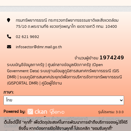
กรมทรัพยากรธรณี กระทรวงทรัพยากรธรรมชาติและสิ่งแวดล้อม
75/10 ถ.พระรามที่6 แขวงทุ่งพญาไท เขตราชเทวี กทม. 10400
02 621 9692
infosector@dmr.mail.go.th
1974249
จำนวนผู้เข้าชม
ระบบบัญชีข้อมูลภาครัฐ
|
ศูนย์กลางข้อมูลเปิดภาครัฐ (Open
Government Data)
ระบบฐานข้อมลูภูมิสารสนเทศทรัพยากรธรณี (GIS
DMR)
|
ระบบภูมิสารสนเทศประยุกต์เพื่อการบริหารจัดการทรัพยากรธรณี
(GISPORTAL DMR)
|
คู่มือผู้ใช้งาน
ภาษา
Powered by:
รุ่นโปรแกรม: 3.0.0
สนับสนุนระบบ Thai-GDC โดย สำนักงานสถิติแห่งชาติ
วันที่: 2025-05-
x
เว็บไซต์นี้ใช้ "คุกกี้" เพื่อวัตถุประสงค์ในการพัฒนาการเข้าถึงบริการของผู้ใช้ให้ดี
เว็บไซต์ที่
19
ยิ่งขึ้น หากต้องการเปิดใช้งานคุกกี้ โปรดคลิก "ยอมรับคุกกี้"
ระบบบัญชีข้อมูลภาครัฐ