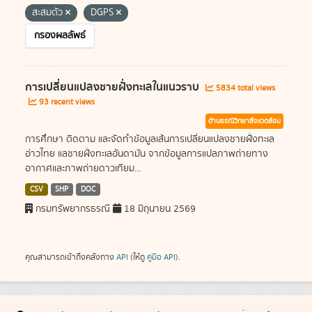
สะสมตัว
DGPS
กรองผลลัพธ์
การเปลี่ยนแปลงชายฝั่งทะเลในแนวราบ
5834 total views
93 recent views
ด้านธรณีวิทยาสิ่งแวดล้อม
การศึกษา ติดตาม และจัดทำข้อมูลเส้นการเปลี่ยนแปลงชายฝั่งทะเล
อ่าวไทย แลชายฝั่งทะเลอันดามัน จากข้อมูลการแปลภาพถ่ายทาง
อากาศและภาพถ่ายดาวเทียม...
CSV
SHP
DOC
กรมทรัพยากรธรณี
18 มิถุนายน 2569
คุณสามารถเข้าถึงคลังทาง
API
(ให้ดู
คู่มือ API
).