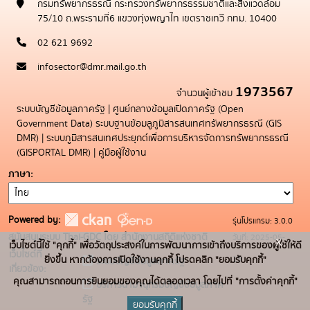
กรมทรัพยากรธรณี กระทรวงทรัพยากรธรรมชาติและสิ่งแวดล้อม
75/10 ถ.พระรามที่6 แขวงทุ่งพญาไท เขตราชเทวี กทม. 10400
02 621 9692
infosector@dmr.mail.go.th
1973567
จำนวนผู้เข้าชม
ระบบบัญชีข้อมูลภาครัฐ
|
ศูนย์กลางข้อมูลเปิดภาครัฐ (Open
Government Data)
ระบบฐานข้อมลูภูมิสารสนเทศทรัพยากรธรณี (GIS
DMR)
|
ระบบภูมิสารสนเทศประยุกต์เพื่อการบริหารจัดการทรัพยากรธรณี
(GISPORTAL DMR)
|
คู่มือผู้ใช้งาน
ภาษา
Powered by:
รุ่นโปรแกรม: 3.0.0
สนับสนุนระบบ Thai-GDC โดย สำนักงานสถิติแห่งชาติ
วันที่: 2025-05-
x
เว็บไซต์นี้ใช้ "คุกกี้" เพื่อวัตถุประสงค์ในการพัฒนาการเข้าถึงบริการของผู้ใช้ให้ดี
เว็บไซต์ที่
19
ยิ่งขึ้น หากต้องการเปิดใช้งานคุกกี้ โปรดคลิก "ยอมรับคุกกี้"
ระบบบัญชีข้อมูลภาครัฐ
เกี่ยวข้อง:
คุณสามารถถอนการยินยอมของคุณได้ตลอดเวลา โดยไปที่ "การตั้งค่าคุกกี้"
บริการนามานุกรมบัญชีข้อมูลภาค
รัฐ
ยอมรับคุกกี้