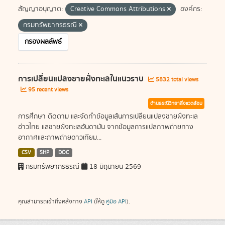
สัญญาอนุญาต:
Creative Commons Attributions
องค์กร:
กรมทรัพยากรธรณี
กรองผลลัพธ์
การเปลี่ยนแปลงชายฝั่งทะเลในแนวราบ
5832 total views
95 recent views
ด้านธรณีวิทยาสิ่งแวดล้อม
การศึกษา ติดตาม และจัดทำข้อมูลเส้นการเปลี่ยนแปลงชายฝั่งทะเล
อ่าวไทย แลชายฝั่งทะเลอันดามัน จากข้อมูลการแปลภาพถ่ายทาง
อากาศและภาพถ่ายดาวเทียม...
CSV
SHP
DOC
กรมทรัพยากรธรณี
18 มิถุนายน 2569
คุณสามารถเข้าถึงคลังทาง
API
(ให้ดู
คู่มือ API
).