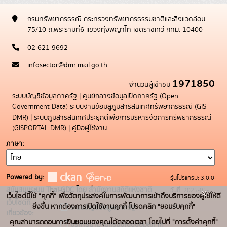
กรมทรัพยากรธรณี กระทรวงทรัพยากรธรรมชาติและสิ่งแวดล้อม
75/10 ถ.พระรามที่6 แขวงทุ่งพญาไท เขตราชเทวี กทม. 10400
02 621 9692
infosector@dmr.mail.go.th
1971850
จำนวนผู้เข้าชม
ระบบบัญชีข้อมูลภาครัฐ
|
ศูนย์กลางข้อมูลเปิดภาครัฐ (Open
Government Data)
ระบบฐานข้อมลูภูมิสารสนเทศทรัพยากรธรณี (GIS
DMR)
|
ระบบภูมิสารสนเทศประยุกต์เพื่อการบริหารจัดการทรัพยากรธรณี
(GISPORTAL DMR)
|
คู่มือผู้ใช้งาน
ภาษา
Powered by:
รุ่นโปรแกรม: 3.0.0
สนับสนุนระบบ Thai-GDC โดย สำนักงานสถิติแห่งชาติ
วันที่: 2025-05-
x
เว็บไซต์นี้ใช้ "คุกกี้" เพื่อวัตถุประสงค์ในการพัฒนาการเข้าถึงบริการของผู้ใช้ให้ดี
เว็บไซต์ที่
19
ยิ่งขึ้น หากต้องการเปิดใช้งานคุกกี้ โปรดคลิก "ยอมรับคุกกี้"
ระบบบัญชีข้อมูลภาครัฐ
เกี่ยวข้อง:
คุณสามารถถอนการยินยอมของคุณได้ตลอดเวลา โดยไปที่ "การตั้งค่าคุกกี้"
บริการนามานุกรมบัญชีข้อมูลภาค