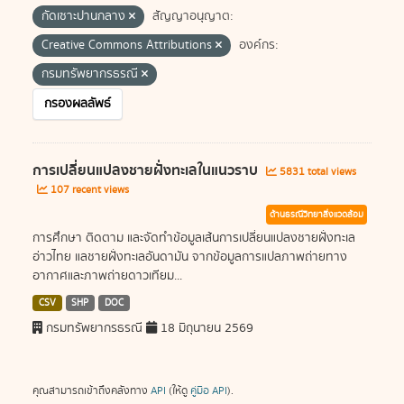
กัดเซาะปานกลาง
สัญญาอนุญาต:
Creative Commons Attributions
องค์กร:
กรมทรัพยากรธรณี
กรองผลลัพธ์
การเปลี่ยนแปลงชายฝั่งทะเลในแนวราบ
5831 total views
107 recent views
ด้านธรณีวิทยาสิ่งแวดล้อม
การศึกษา ติดตาม และจัดทำข้อมูลเส้นการเปลี่ยนแปลงชายฝั่งทะเล
อ่าวไทย แลชายฝั่งทะเลอันดามัน จากข้อมูลการแปลภาพถ่ายทาง
อากาศและภาพถ่ายดาวเทียม...
CSV
SHP
DOC
กรมทรัพยากรธรณี
18 มิถุนายน 2569
คุณสามารถเข้าถึงคลังทาง
API
(ให้ดู
คู่มือ API
).