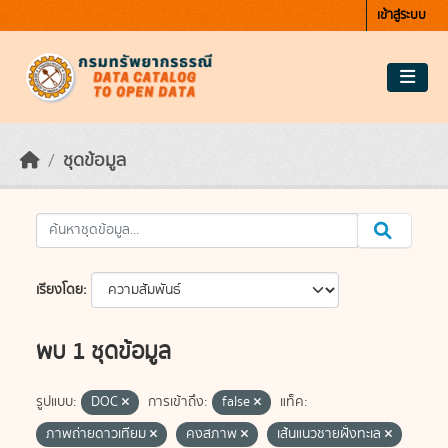
Skip to main content
เข้าสู่ระบบ
ชุดข้อมูล
เรียงโดย
พบ 1 ชุดข้อมูล
รูปแบบ:
DOC
การเข้าถึง:
false
แท็ค:
ภาพถ่ายดาวเทียม
คงสภาพ
เส้นแนวชายฝั่งทะเล