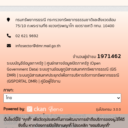
กรมทรัพยากรธรณี กระทรวงทรัพยากรธรรมชาติและสิ่งแวดล้อม
75/10 ถ.พระรามที่6 แขวงทุ่งพญาไท เขตราชเทวี กทม. 10400
02 621 9692
infosector@dmr.mail.go.th
1971462
จำนวนผู้เข้าชม
ระบบบัญชีข้อมูลภาครัฐ
|
ศูนย์กลางข้อมูลเปิดภาครัฐ (Open
Government Data)
ระบบฐานข้อมลูภูมิสารสนเทศทรัพยากรธรณี (GIS
DMR)
|
ระบบภูมิสารสนเทศประยุกต์เพื่อการบริหารจัดการทรัพยากรธรณี
(GISPORTAL DMR)
|
คู่มือผู้ใช้งาน
ภาษา
Powered by:
รุ่นโปรแกรม: 3.0.0
สนับสนุนระบบ Thai-GDC โดย สำนักงานสถิติแห่งชาติ
วันที่: 2025-05-
x
เว็บไซต์นี้ใช้ "คุกกี้" เพื่อวัตถุประสงค์ในการพัฒนาการเข้าถึงบริการของผู้ใช้ให้ดี
เว็บไซต์ที่
19
ยิ่งขึ้น หากต้องการเปิดใช้งานคุกกี้ โปรดคลิก "ยอมรับคุกกี้"
ระบบบัญชีข้อมูลภาครัฐ