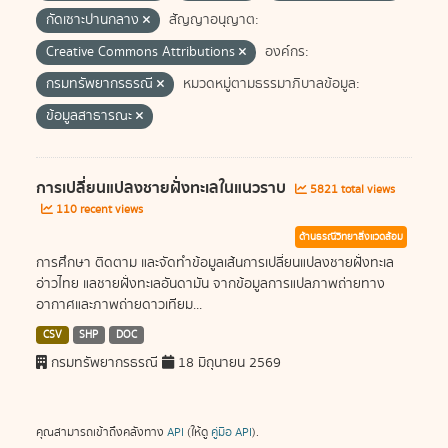
กัดเซาะปานกลาง
สัญญาอนุญาต:
Creative Commons Attributions
องค์กร:
กรมทรัพยากรธรณี
หมวดหมู่ตามธรรมาภิบาลข้อมูล:
ข้อมูลสาธารณะ
การเปลี่ยนแปลงชายฝั่งทะเลในแนวราบ
5821 total views
110 recent views
ด้านธรณีวิทยาสิ่งแวดล้อม
การศึกษา ติดตาม และจัดทำข้อมูลเส้นการเปลี่ยนแปลงชายฝั่งทะเล
อ่าวไทย แลชายฝั่งทะเลอันดามัน จากข้อมูลการแปลภาพถ่ายทาง
อากาศและภาพถ่ายดาวเทียม...
CSV
SHP
DOC
กรมทรัพยากรธรณี
18 มิถุนายน 2569
คุณสามารถเข้าถึงคลังทาง
API
(ให้ดู
คู่มือ API
).