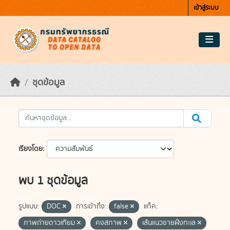
Skip to main content
เข้าสู่ระบบ
ชุดข้อมูล
เรียงโดย
พบ 1 ชุดข้อมูล
รูปแบบ:
DOC
การเข้าถึง:
false
แท็ค:
ภาพถ่ายดาวเทียม
คงสภาพ
เส้นแนวชายฝั่งทะเล