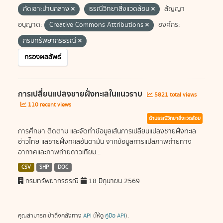
กัดเซาะปานกลาง
ธรณีวิทยาสิ่งแวดล้อม
สัญญา
อนุญาต:
Creative Commons Attributions
องค์กร:
กรมทรัพยากรธรณี
กรองผลลัพธ์
การเปลี่ยนแปลงชายฝั่งทะเลในแนวราบ
5821 total views
110 recent views
ด้านธรณีวิทยาสิ่งแวดล้อม
การศึกษา ติดตาม และจัดทำข้อมูลเส้นการเปลี่ยนแปลงชายฝั่งทะเล
อ่าวไทย แลชายฝั่งทะเลอันดามัน จากข้อมูลการแปลภาพถ่ายทาง
อากาศและภาพถ่ายดาวเทียม...
CSV
SHP
DOC
กรมทรัพยากรธรณี
18 มิถุนายน 2569
คุณสามารถเข้าถึงคลังทาง
API
(ให้ดู
คู่มือ API
).