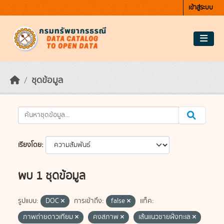
Skip to main content
เข้าสู่ระบบ
ชุดข้อมูล
เรียงโดย
พบ 1 ชุดข้อมูล
รูปแบบ:
DOC
การเข้าถึง:
false
แท็ค:
ภาพถ่ายดาวเทียม
คงสภาพ
เส้นแนวชายฝั่งทะเล