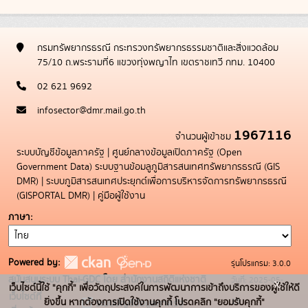
กรมทรัพยากรธรณี กระทรวงทรัพยากรธรรมชาติและสิ่งแวดล้อม
75/10 ถ.พระรามที่6 แขวงทุ่งพญาไท เขตราชเทวี กทม. 10400
02 621 9692
infosector@dmr.mail.go.th
1967116
จำนวนผู้เข้าชม
ระบบบัญชีข้อมูลภาครัฐ
|
ศูนย์กลางข้อมูลเปิดภาครัฐ (Open
Government Data)
ระบบฐานข้อมลูภูมิสารสนเทศทรัพยากรธรณี (GIS
DMR)
|
ระบบภูมิสารสนเทศประยุกต์เพื่อการบริหารจัดการทรัพยากรธรณี
(GISPORTAL DMR)
|
คู่มือผู้ใช้งาน
ภาษา
Powered by:
รุ่นโปรแกรม: 3.0.0
สนับสนุนระบบ Thai-GDC โดย สำนักงานสถิติแห่งชาติ
วันที่: 2025-05-
x
เว็บไซต์นี้ใช้ "คุกกี้" เพื่อวัตถุประสงค์ในการพัฒนาการเข้าถึงบริการของผู้ใช้ให้ดี
เว็บไซต์ที่
19
ยิ่งขึ้น หากต้องการเปิดใช้งานคุกกี้ โปรดคลิก "ยอมรับคุกกี้"
ระบบบัญชีข้อมูลภาครัฐ