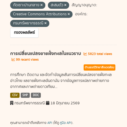
กัดเซาะปานกลาง
สะสมตัว
สัญญาอนุญาต:
Creative Commons Attributions
องค์กร:
กรมทรัพยากรธรณี
กรองผลลัพธ์
การเปลี่ยนแปลงชายฝั่งทะเลในแนวราบ
5823 total views
99 recent views
ด้านธรณีวิทยาสิ่งแวดล้อม
การศึกษา ติดตาม และจัดทำข้อมูลเส้นการเปลี่ยนแปลงชายฝั่งทะเล
อ่าวไทย แลชายฝั่งทะเลอันดามัน จากข้อมูลการแปลภาพถ่ายทาง
อากาศและภาพถ่ายดาวเทียม...
CSV
SHP
DOC
กรมทรัพยากรธรณี
18 มิถุนายน 2569
คุณสามารถเข้าถึงคลังทาง
API
(ให้ดู
คู่มือ API
).