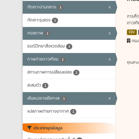
กัดเซาะปานกลาง
x
1
การศึก
กัดเซาะรุนแรง
1
ดาวเทีย
CSV
คงสภาพ
x
1
กรม
ธรณีวิทยาสิ่งแวดล้อม
1
ภาพถ่ายดาวเทียม
x
1
คุณสาม
สถานภาพการเปลี่ยนแปลง
1
สะสมตัว
1
เส้นแนวชายฝั่งทะเล
x
1
แปลภาพถ่ายทางอากาศ
1
ประเภทชุดข้อมูล