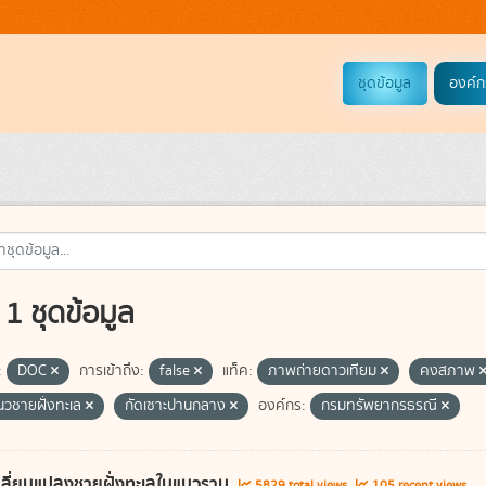
ชุดข้อมูล
องค์ก
1 ชุดข้อมูล
:
DOC
การเข้าถึง:
false
แท็ค:
ภาพถ่ายดาวเทียม
คงสภาพ
แนวชายฝั่งทะเล
กัดเซาะปานกลาง
องค์กร:
กรมทรัพยากรธรณี
ลี่ยนแปลงชายฝั่งทะเลในแนวราบ
5829 total views
105 recent views