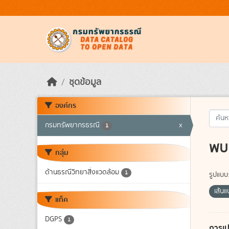
Skip to main content
ชุดข้อมูล
องค์กร
กรมทรัพยากรธรณี
x
1
พบ 
กลุ่ม
ด้านธรณีวิทยาสิ่งแวดล้อม
1
รูปแบบ
เส้น
แท็ค
DGPS
1
การเป