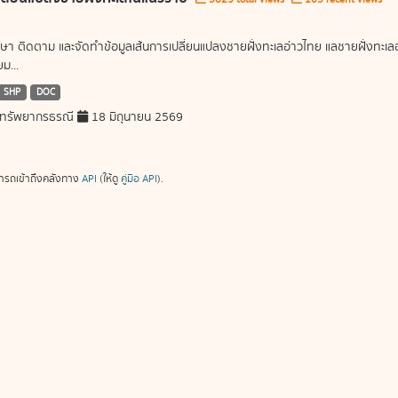
ษา ติดตาม และจัดทำข้อมูลเส้นการเปลี่ยนแปลงชายฝั่งทะเลอ่าวไทย แลชายฝั่งท
ม...
SHP
DOC
ทรัพยากรธรณี
18 มิถุนายน 2569
ารถเข้าถึงคลังทาง
API
(ให้ดู
คู่มือ API
).