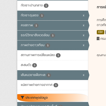
กัดเซาะปานกลาง
1
การเป
กัดเซาะรุนแรง
x
1
การศึก
ดาวเทีย
คงสภาพ
x
1
CSV
ธรณีวิทยาสิ่งแวดล้อม
x
1
กรม
ภาพถ่ายดาวเทียม
x
1
สถานภาพการเปลี่ยนแปลง
คุณสาม
1
สะสมตัว
1
เส้นแนวชายฝั่งทะเล
x
1
แปลภาพถ่ายทางอากาศ
1
ประเภทชุดข้อมูล