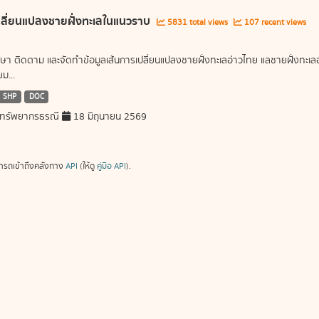
ลี่ยนแปลงชายฝั่งทะเลในแนวราบ
5831 total views
107 recent views
ษา ติดตาม และจัดทำข้อมูลเส้นการเปลี่ยนแปลงชายฝั่งทะเลอ่าวไทย แลชายฝั่งท
ม...
SHP
DOC
ทรัพยากรธรณี
18 มิถุนายน 2569
ารถเข้าถึงคลังทาง
API
(ให้ดู
คู่มือ API
).