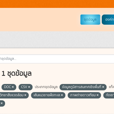
ชุดข้อมูล
องค์ก
1 ชุดข้อมูล
:
DOC
CSV
ประเภทชุดข้อมูล:
ข้อมูลภูมิสารสนเทศเชิงพื้นที่
แท็
วิทยาสิ่งแวดล้อม
เส้นแนวชายฝั่งทะเล
ภาพถ่ายดาวเทียม
กัดเซ
e