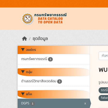
Skip to main content
ชุดข้อมูล
องค์กร
กรมทรัพยากรธรณี
1
พบ 
กลุ่ม
ด้านธรณีวิทยาสิ่งแวดล้อม
1
รูปแบบ
ธรณี
แท็ค
fals
DGPS
x
1