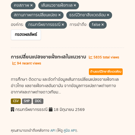
คงสภาพ
เส้นแนวชายฝั่งทะเล
สถานภาพการเปลี่ยนแปลง
ธรณีวิทยาสิ่งแวดล้อม
องค์กร:
กรมทรัพยากรธรณี
การเข้าถึง:
false
กรองผลลัพธ์
การเปลี่ยนแปลงชายฝั่งทะเลในแนวราบ
5835 total views
94 recent views
ด้านธรณีวิทยาสิ่งแวดล้อม
การศึกษา ติดตาม และจัดทำข้อมูลเส้นการเปลี่ยนแปลงชายฝั่งทะเล
อ่าวไทย แลชายฝั่งทะเลอันดามัน จากข้อมูลการแปลภาพถ่ายทาง
อากาศและภาพถ่ายดาวเทียม...
CSV
SHP
DOC
กรมทรัพยากรธรณี
18 มิถุนายน 2569
คุณสามารถเข้าถึงคลังทาง
API
(ให้ดู
คู่มือ API
).