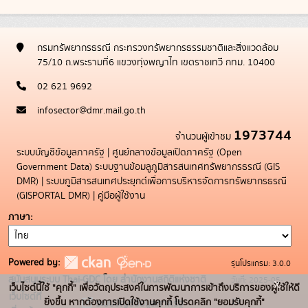
กรมทรัพยากรธรณี กระทรวงทรัพยากรธรรมชาติและสิ่งแวดล้อม
75/10 ถ.พระรามที่6 แขวงทุ่งพญาไท เขตราชเทวี กทม. 10400
02 621 9692
infosector@dmr.mail.go.th
1973744
จำนวนผู้เข้าชม
ระบบบัญชีข้อมูลภาครัฐ
|
ศูนย์กลางข้อมูลเปิดภาครัฐ (Open
Government Data)
ระบบฐานข้อมลูภูมิสารสนเทศทรัพยากรธรณี (GIS
DMR)
|
ระบบภูมิสารสนเทศประยุกต์เพื่อการบริหารจัดการทรัพยากรธรณี
(GISPORTAL DMR)
|
คู่มือผู้ใช้งาน
ภาษา
Powered by:
รุ่นโปรแกรม: 3.0.0
สนับสนุนระบบ Thai-GDC โดย สำนักงานสถิติแห่งชาติ
วันที่: 2025-05-
x
เว็บไซต์นี้ใช้ "คุกกี้" เพื่อวัตถุประสงค์ในการพัฒนาการเข้าถึงบริการของผู้ใช้ให้ดี
เว็บไซต์ที่
19
ยิ่งขึ้น หากต้องการเปิดใช้งานคุกกี้ โปรดคลิก "ยอมรับคุกกี้"
ระบบบัญชีข้อมูลภาครัฐ