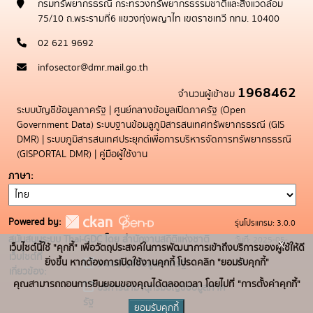
กรมทรัพยากรธรณี กระทรวงทรัพยากรธรรมชาติและสิ่งแวดล้อม
75/10 ถ.พระรามที่6 แขวงทุ่งพญาไท เขตราชเทวี กทม. 10400
02 621 9692
infosector@dmr.mail.go.th
1968462
จำนวนผู้เข้าชม
ระบบบัญชีข้อมูลภาครัฐ
|
ศูนย์กลางข้อมูลเปิดภาครัฐ (Open
Government Data)
ระบบฐานข้อมลูภูมิสารสนเทศทรัพยากรธรณี (GIS
DMR)
|
ระบบภูมิสารสนเทศประยุกต์เพื่อการบริหารจัดการทรัพยากรธรณี
(GISPORTAL DMR)
|
คู่มือผู้ใช้งาน
ภาษา
Powered by:
รุ่นโปรแกรม: 3.0.0
สนับสนุนระบบ Thai-GDC โดย สำนักงานสถิติแห่งชาติ
วันที่: 2025-05-
x
เว็บไซต์นี้ใช้ "คุกกี้" เพื่อวัตถุประสงค์ในการพัฒนาการเข้าถึงบริการของผู้ใช้ให้ดี
เว็บไซต์ที่
19
ยิ่งขึ้น หากต้องการเปิดใช้งานคุกกี้ โปรดคลิก "ยอมรับคุกกี้"
ระบบบัญชีข้อมูลภาครัฐ
เกี่ยวข้อง:
คุณสามารถถอนการยินยอมของคุณได้ตลอดเวลา โดยไปที่ "การตั้งค่าคุกกี้"
บริการนามานุกรมบัญชีข้อมูลภาค
รัฐ
ยอมรับคุกกี้