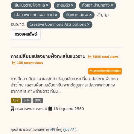
เส้นแนวชายฝั่งทะเล
สะสมตัว
กัดเซาะปานกลาง
แปลภาพถ่ายทางอากาศ
กัดเซาะรุนแรง
สัญญา
อนุญาต:
Creative Commons Attributions
กรองผลลัพธ์
การเปลี่ยนแปลงชายฝั่งทะเลในแนวราบ
5830 total views
106 recent views
ด้านธรณีวิทยาสิ่งแวดล้อม
การศึกษา ติดตาม และจัดทำข้อมูลเส้นการเปลี่ยนแปลงชายฝั่งทะเล
อ่าวไทย แลชายฝั่งทะเลอันดามัน จากข้อมูลการแปลภาพถ่ายทาง
อากาศและภาพถ่ายดาวเทียม...
CSV
SHP
DOC
กรมทรัพยากรธรณี
18 มิถุนายน 2569
คุณสามารถเข้าถึงคลังทาง
API
(ให้ดู
คู่มือ API
).