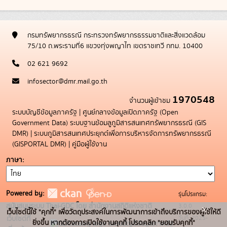
กรมทรัพยากรธรณี กระทรวงทรัพยากรธรรมชาติและสิ่งแวดล้อม
75/10 ถ.พระรามที่6 แขวงทุ่งพญาไท เขตราชเทวี กทม. 10400
02 621 9692
infosector@dmr.mail.go.th
1970548
จำนวนผู้เข้าชม
ระบบบัญชีข้อมูลภาครัฐ
|
ศูนย์กลางข้อมูลเปิดภาครัฐ (Open
Government Data)
ระบบฐานข้อมลูภูมิสารสนเทศทรัพยากรธรณี (GIS
DMR)
|
ระบบภูมิสารสนเทศประยุกต์เพื่อการบริหารจัดการทรัพยากรธรณี
(GISPORTAL DMR)
|
คู่มือผู้ใช้งาน
ภาษา
Powered by:
รุ่นโปรแกรม:
3.0.0
สนับสนุนระบบ Thai-GDC โดย สำนักงานสถิติแห่งชาติ
x
เว็บไซต์นี้ใช้ "คุกกี้" เพื่อวัตถุประสงค์ในการพัฒนาการเข้าถึงบริการของผู้ใช้ให้ดี
วันที่: 2025-
เว็บไซต์ที่
ยิ่งขึ้น หากต้องการเปิดใช้งานคุกกี้ โปรดคลิก "ยอมรับคุกกี้"
ระบบบัญชีข้อมูลภาครัฐ