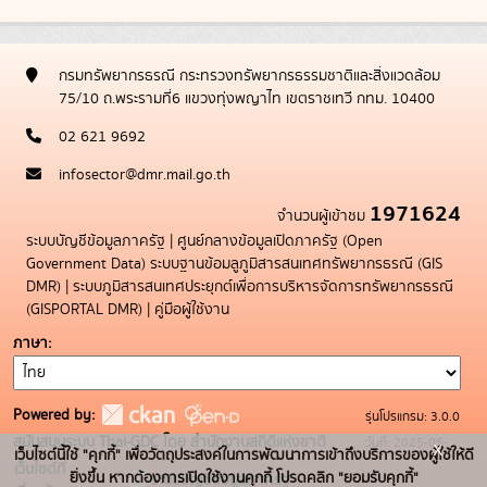
กรมทรัพยากรธรณี กระทรวงทรัพยากรธรรมชาติและสิ่งแวดล้อม
75/10 ถ.พระรามที่6 แขวงทุ่งพญาไท เขตราชเทวี กทม. 10400
02 621 9692
infosector@dmr.mail.go.th
1971624
จำนวนผู้เข้าชม
ระบบบัญชีข้อมูลภาครัฐ
|
ศูนย์กลางข้อมูลเปิดภาครัฐ (Open
Government Data)
ระบบฐานข้อมลูภูมิสารสนเทศทรัพยากรธรณี (GIS
DMR)
|
ระบบภูมิสารสนเทศประยุกต์เพื่อการบริหารจัดการทรัพยากรธรณี
(GISPORTAL DMR)
|
คู่มือผู้ใช้งาน
ภาษา
Powered by:
รุ่นโปรแกรม: 3.0.0
สนับสนุนระบบ Thai-GDC โดย สำนักงานสถิติแห่งชาติ
วันที่: 2025-05-
x
เว็บไซต์นี้ใช้ "คุกกี้" เพื่อวัตถุประสงค์ในการพัฒนาการเข้าถึงบริการของผู้ใช้ให้ดี
เว็บไซต์ที่
19
ยิ่งขึ้น หากต้องการเปิดใช้งานคุกกี้ โปรดคลิก "ยอมรับคุกกี้"
ระบบบัญชีข้อมูลภาครัฐ