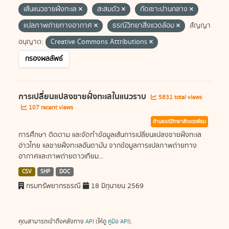
เส้นแนวชายฝั่งทะเล
สะสมตัว
กัดเซาะปานกลาง
แปลภาพถ่ายทางอากาศ
ธรณีวิทยาสิ่งแวดล้อม
สัญญา
อนุญาต:
Creative Commons Attributions
กรองผลลัพธ์
การเปลี่ยนแปลงชายฝั่งทะเลในแนวราบ
5831 total views
107 recent views
ด้านธรณีวิทยาสิ่งแวดล้อม
การศึกษา ติดตาม และจัดทำข้อมูลเส้นการเปลี่ยนแปลงชายฝั่งทะเล
อ่าวไทย แลชายฝั่งทะเลอันดามัน จากข้อมูลการแปลภาพถ่ายทาง
อากาศและภาพถ่ายดาวเทียม...
CSV
SHP
DOC
กรมทรัพยากรธรณี
18 มิถุนายน 2569
คุณสามารถเข้าถึงคลังทาง
API
(ให้ดู
คู่มือ API
).