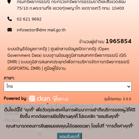
กรมทรัพยากรธรณี กระทรวงทรัพยากรธรรมชาติและสิ่งแวดล้อม
75/10 ถ.พระรามที่6 แขวงทุ่งพญาไท เขตราชเทวี กทม. 10400
02 621 9692
infosector@dmr.mail.go.th
1965854
จำนวนผู้เข้าชม
ระบบบัญชีข้อมูลภาครัฐ
|
ศูนย์กลางข้อมูลเปิดภาครัฐ (Open
Government Data)
ระบบฐานข้อมลูภูมิสารสนเทศทรัพยากรธรณี (GIS
DMR)
|
ระบบภูมิสารสนเทศประยุกต์เพื่อการบริหารจัดการทรัพยากรธรณี
(GISPORTAL DMR)
|
คู่มือผู้ใช้งาน
ภาษา
Powered by:
รุ่นโปรแกรม: 3.0.0
สนับสนุนระบบ Thai-GDC โดย สำนักงานสถิติแห่งชาติ
วันที่: 2025-05-
x
เว็บไซต์นี้ใช้ "คุกกี้" เพื่อวัตถุประสงค์ในการพัฒนาการเข้าถึงบริการของผู้ใช้ให้ดี
เว็บไซต์ที่
19
ยิ่งขึ้น หากต้องการเปิดใช้งานคุกกี้ โปรดคลิก "ยอมรับคุกกี้"
ระบบบัญชีข้อมูลภาครัฐ
เกี่ยวข้อง:
คุณสามารถถอนการยินยอมของคุณได้ตลอดเวลา โดยไปที่ "การตั้งค่าคุกกี้"
บริการนามานุกรมบัญชีข้อมูลภาค
รัฐ
ยอมรับคุกกี้