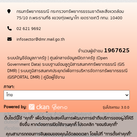
กรมทรัพยากรธรณี กระทรวงทรัพยากรธรรมชาติและสิ่งแวดล้อม
75/10 ถ.พระรามที่6 แขวงทุ่งพญาไท เขตราชเทวี กทม. 10400
02 621 9692
infosector@dmr.mail.go.th
1967625
จำนวนผู้เข้าชม
ระบบบัญชีข้อมูลภาครัฐ
|
ศูนย์กลางข้อมูลเปิดภาครัฐ (Open
Government Data)
ระบบฐานข้อมลูภูมิสารสนเทศทรัพยากรธรณี (GIS
DMR)
|
ระบบภูมิสารสนเทศประยุกต์เพื่อการบริหารจัดการทรัพยากรธรณี
(GISPORTAL DMR)
|
คู่มือผู้ใช้งาน
ภาษา
Powered by:
รุ่นโปรแกรม: 3.0.0
สนับสนุนระบบ Thai-GDC โดย สำนักงานสถิติแห่งชาติ
วันที่: 2025-05-
x
เว็บไซต์นี้ใช้ "คุกกี้" เพื่อวัตถุประสงค์ในการพัฒนาการเข้าถึงบริการของผู้ใช้ให้ดี
เว็บไซต์ที่
19
ยิ่งขึ้น หากต้องการเปิดใช้งานคุกกี้ โปรดคลิก "ยอมรับคุกกี้"
ระบบบัญชีข้อมูลภาครัฐ
เกี่ยวข้อง:
คุณสามารถถอนการยินยอมของคุณได้ตลอดเวลา โดยไปที่ "การตั้งค่าคุกกี้"
บริการนามานุกรมบัญชีข้อมูลภาค