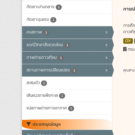
กัดเซาะปานกลาง
1
การเป
กัดเซาะรุนแรง
1
การศึก
ดาวเทีย
คงสภาพ
x
1
CSV
ธรณีวิทยาสิ่งแวดล้อม
x
1
กรม
ภาพถ่ายดาวเทียม
x
1
สถานภาพการเปลี่ยนแปลง
x
คุณสาม
1
สะสมตัว
1
เส้นแนวชายฝั่งทะเล
1
แปลภาพถ่ายทางอากาศ
1
ประเภทชุดข้อมูล