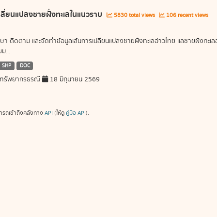
ลี่ยนแปลงชายฝั่งทะเลในแนวราบ
5830 total views
106 recent views
ษา ติดตาม และจัดทำข้อมูลเส้นการเปลี่ยนแปลงชายฝั่งทะเลอ่าวไทย แลชายฝั่งท
ม...
SHP
DOC
ทรัพยากรธรณี
18 มิถุนายน 2569
ารถเข้าถึงคลังทาง
API
(ให้ดู
คู่มือ API
).