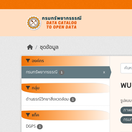
Skip to main content
ชุดข้อมูล
องค์กร
กรมทรัพยากรธรณี
x
1
พบ 
กลุ่ม
ด้านธรณีวิทยาสิ่งแวดล้อม
1
รูปแบบ
ภาพถ
แท็ค
กรม
DGPS
1