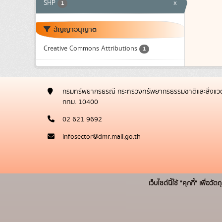
SHP
x
1
สัญญาอนุญาต
Creative Commons Attributions
1
กรมทรัพยากรธรณี กระทรวงทรัพยากรธรรมชาติและสิ่งแวด
กทม. 10400
02 621 9692
infosector@dmr.mail.go.th
เว็บไซต์นี้ใช้ "คุกกี้" เพื