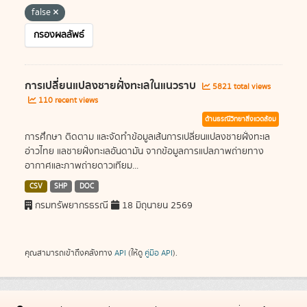
false
กรองผลลัพธ์
การเปลี่ยนแปลงชายฝั่งทะเลในแนวราบ
5821 total views
110 recent views
ด้านธรณีวิทยาสิ่งแวดล้อม
การศึกษา ติดตาม และจัดทำข้อมูลเส้นการเปลี่ยนแปลงชายฝั่งทะเล
อ่าวไทย แลชายฝั่งทะเลอันดามัน จากข้อมูลการแปลภาพถ่ายทาง
อากาศและภาพถ่ายดาวเทียม...
CSV
SHP
DOC
กรมทรัพยากรธรณี
18 มิถุนายน 2569
คุณสามารถเข้าถึงคลังทาง
API
(ให้ดู
คู่มือ API
).