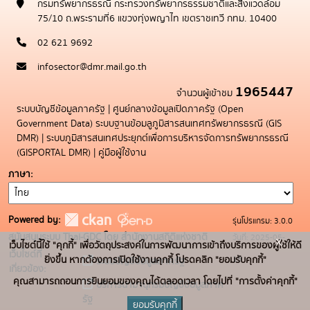
กรมทรัพยากรธรณี กระทรวงทรัพยากรธรรมชาติและสิ่งแวดล้อม
75/10 ถ.พระรามที่6 แขวงทุ่งพญาไท เขตราชเทวี กทม. 10400
02 621 9692
infosector@dmr.mail.go.th
1965447
จำนวนผู้เข้าชม
ระบบบัญชีข้อมูลภาครัฐ
|
ศูนย์กลางข้อมูลเปิดภาครัฐ (Open
Government Data)
ระบบฐานข้อมลูภูมิสารสนเทศทรัพยากรธรณี (GIS
DMR)
|
ระบบภูมิสารสนเทศประยุกต์เพื่อการบริหารจัดการทรัพยากรธรณี
(GISPORTAL DMR)
|
คู่มือผู้ใช้งาน
ภาษา
Powered by:
รุ่นโปรแกรม: 3.0.0
สนับสนุนระบบ Thai-GDC โดย สำนักงานสถิติแห่งชาติ
วันที่: 2025-05-
x
เว็บไซต์นี้ใช้ "คุกกี้" เพื่อวัตถุประสงค์ในการพัฒนาการเข้าถึงบริการของผู้ใช้ให้ดี
เว็บไซต์ที่
19
ยิ่งขึ้น หากต้องการเปิดใช้งานคุกกี้ โปรดคลิก "ยอมรับคุกกี้"
ระบบบัญชีข้อมูลภาครัฐ
เกี่ยวข้อง:
คุณสามารถถอนการยินยอมของคุณได้ตลอดเวลา โดยไปที่ "การตั้งค่าคุกกี้"
บริการนามานุกรมบัญชีข้อมูลภาค
รัฐ
ยอมรับคุกกี้