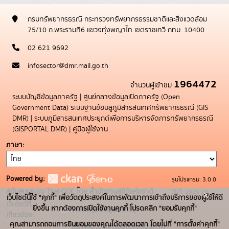
กรมทรัพยากรธรณี กระทรวงทรัพยากรธรรมชาติและสิ่งแวดล้อม
75/10 ถ.พระรามที่6 แขวงทุ่งพญาไท เขตราชเทวี กทม. 10400
02 621 9692
infosector@dmr.mail.go.th
1964472
จำนวนผู้เข้าชม
ระบบบัญชีข้อมูลภาครัฐ
|
ศูนย์กลางข้อมูลเปิดภาครัฐ (Open
Government Data)
ระบบฐานข้อมลูภูมิสารสนเทศทรัพยากรธรณี (GIS
DMR)
|
ระบบภูมิสารสนเทศประยุกต์เพื่อการบริหารจัดการทรัพยากรธรณี
(GISPORTAL DMR)
|
คู่มือผู้ใช้งาน
ภาษา
Powered by:
รุ่นโปรแกรม: 3.0.0
สนับสนุนระบบ Thai-GDC โดย สำนักงานสถิติแห่งชาติ
วันที่: 2025-05-
x
เว็บไซต์นี้ใช้ "คุกกี้" เพื่อวัตถุประสงค์ในการพัฒนาการเข้าถึงบริการของผู้ใช้ให้ดี
เว็บไซต์ที่
19
ยิ่งขึ้น หากต้องการเปิดใช้งานคุกกี้ โปรดคลิก "ยอมรับคุกกี้"
ระบบบัญชีข้อมูลภาครัฐ
เกี่ยวข้อง:
คุณสามารถถอนการยินยอมของคุณได้ตลอดเวลา โดยไปที่ "การตั้งค่าคุกกี้"
บริการนามานุกรมบัญชีข้อมูลภาค