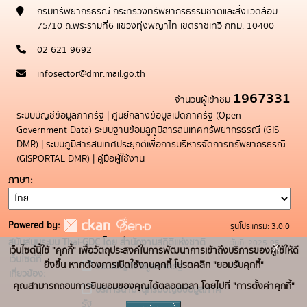
กรมทรัพยากรธรณี กระทรวงทรัพยากรธรรมชาติและสิ่งแวดล้อม
75/10 ถ.พระรามที่6 แขวงทุ่งพญาไท เขตราชเทวี กทม. 10400
02 621 9692
infosector@dmr.mail.go.th
1967331
จำนวนผู้เข้าชม
ระบบบัญชีข้อมูลภาครัฐ
|
ศูนย์กลางข้อมูลเปิดภาครัฐ (Open
Government Data)
ระบบฐานข้อมลูภูมิสารสนเทศทรัพยากรธรณี (GIS
DMR)
|
ระบบภูมิสารสนเทศประยุกต์เพื่อการบริหารจัดการทรัพยากรธรณี
(GISPORTAL DMR)
|
คู่มือผู้ใช้งาน
ภาษา
Powered by:
รุ่นโปรแกรม: 3.0.0
สนับสนุนระบบ Thai-GDC โดย สำนักงานสถิติแห่งชาติ
วันที่: 2025-05-
x
เว็บไซต์นี้ใช้ "คุกกี้" เพื่อวัตถุประสงค์ในการพัฒนาการเข้าถึงบริการของผู้ใช้ให้ดี
เว็บไซต์ที่
19
ยิ่งขึ้น หากต้องการเปิดใช้งานคุกกี้ โปรดคลิก "ยอมรับคุกกี้"
ระบบบัญชีข้อมูลภาครัฐ
เกี่ยวข้อง:
คุณสามารถถอนการยินยอมของคุณได้ตลอดเวลา โดยไปที่ "การตั้งค่าคุกกี้"
บริการนามานุกรมบัญชีข้อมูลภาค
รัฐ