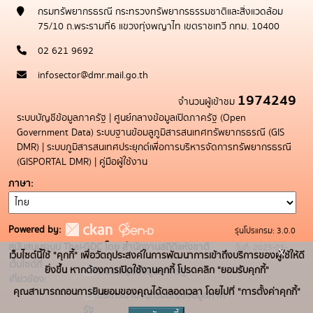
กรมทรัพยากรธรณี กระทรวงทรัพยากรธรรมชาติและสิ่งแวดล้อม
75/10 ถ.พระรามที่6 แขวงทุ่งพญาไท เขตราชเทวี กทม. 10400
02 621 9692
infosector@dmr.mail.go.th
1974249
จำนวนผู้เข้าชม
ระบบบัญชีข้อมูลภาครัฐ
|
ศูนย์กลางข้อมูลเปิดภาครัฐ (Open
Government Data)
ระบบฐานข้อมลูภูมิสารสนเทศทรัพยากรธรณี (GIS
DMR)
|
ระบบภูมิสารสนเทศประยุกต์เพื่อการบริหารจัดการทรัพยากรธรณี
(GISPORTAL DMR)
|
คู่มือผู้ใช้งาน
ภาษา
Powered by:
รุ่นโปรแกรม: 3.0.0
สนับสนุนระบบ Thai-GDC โดย สำนักงานสถิติแห่งชาติ
วันที่: 2025-05-
x
เว็บไซต์นี้ใช้ "คุกกี้" เพื่อวัตถุประสงค์ในการพัฒนาการเข้าถึงบริการของผู้ใช้ให้ดี
เว็บไซต์ที่
19
ยิ่งขึ้น หากต้องการเปิดใช้งานคุกกี้ โปรดคลิก "ยอมรับคุกกี้"
ระบบบัญชีข้อมูลภาครัฐ
เกี่ยวข้อง:
คุณสามารถถอนการยินยอมของคุณได้ตลอดเวลา โดยไปที่ "การตั้งค่าคุกกี้"
บริการนามานุกรมบัญชีข้อมูลภาค
รัฐ