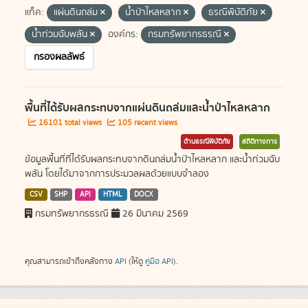
แท็ค:
แผ่นดินถล่ม
น้ำป่าไหลหลาก
ธรณีพิบัติภัย
น้ำท่วมฉับพลัน
องค์กร:
กรมทรัพยากรธรณี
กรองผลลัพธ์
พื้นที่ได้รับผลกระทบจากแผ่นดินถล่มและน้ำป่าไหลหลาก
16101 total views
105 recent views
ด้านธรณีพิบัติภัย
สถิติทางการ
ข้อมูลพื้นที่ที่ได้รับผลกระทบจากดินถล่มน้ำป่าไหลหลาก และน้ำท่วมฉับ
พลัน โดยได้มาจากการประมวลผลด้วยแบบจำลอง
CSV
SHP
API
HTML
DOCX
กรมทรัพยากรธรณี
26 มีนาคม 2569
คุณสามารถเข้าถึงคลังทาง
API
(ให้ดู
คู่มือ API
).