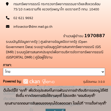
กรมทรัพยากรธรณี กระทรวงทรัพยากรธรรมชาติและสิ่งแวดล้อม
75/10 ถ.พระรามที่6 แขวงทุ่งพญาไท เขตราชเทวี กทม. 10400
02 621 9692
infosector@dmr.mail.go.th
1970887
จำนวนผู้เข้าชม
ระบบบัญชีข้อมูลภาครัฐ
|
ศูนย์กลางข้อมูลเปิดภาครัฐ (Open
Government Data)
ระบบฐานข้อมลูภูมิสารสนเทศทรัพยากรธรณี (GIS
DMR)
|
ระบบภูมิสารสนเทศประยุกต์เพื่อการบริหารจัดการทรัพยากรธรณี
(GISPORTAL DMR)
|
คู่มือผู้ใช้งาน
ภาษา
Powered by:
รุ่นโปรแกรม: 3.0.0
สนับสนุนระบบ Thai-GDC โดย สำนักงานสถิติแห่งชาติ
วันที่: 2025-05-
x
เว็บไซต์นี้ใช้ "คุกกี้" เพื่อวัตถุประสงค์ในการพัฒนาการเข้าถึงบริการของผู้ใช้ให้ดี
เว็บไซต์ที่
19
ยิ่งขึ้น หากต้องการเปิดใช้งานคุกกี้ โปรดคลิก "ยอมรับคุกกี้"
ระบบบัญชีข้อมูลภาครัฐ
เกี่ยวข้อง:
คุณสามารถถอนการยินยอมของคุณได้ตลอดเวลา โดยไปที่ "การตั้งค่าคุกกี้"
บริการนามานุกรมบัญชีข้อมูลภาค
รัฐ