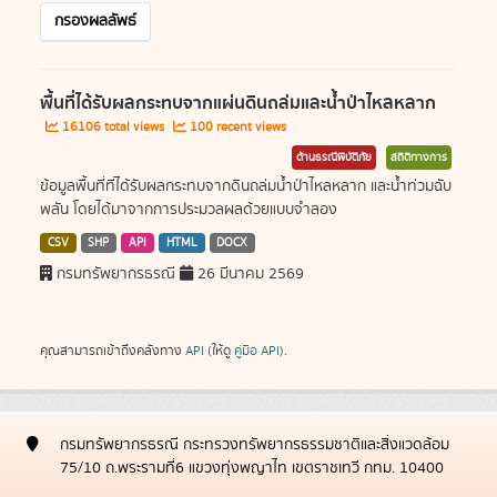
กรองผลลัพธ์
พื้นที่ได้รับผลกระทบจากแผ่นดินถล่มและน้ำป่าไหลหลาก
16106 total views
100 recent views
ด้านธรณีพิบัติภัย
สถิติทางการ
ข้อมูลพื้นที่ที่ได้รับผลกระทบจากดินถล่มน้ำป่าไหลหลาก และน้ำท่วมฉับ
พลัน โดยได้มาจากการประมวลผลด้วยแบบจำลอง
CSV
SHP
API
HTML
DOCX
กรมทรัพยากรธรณี
26 มีนาคม 2569
คุณสามารถเข้าถึงคลังทาง
API
(ให้ดู
คู่มือ API
).
กรมทรัพยากรธรณี กระทรวงทรัพยากรธรรมชาติและสิ่งแวดล้อม
75/10 ถ.พระรามที่6 แขวงทุ่งพญาไท เขตราชเทวี กทม. 10400