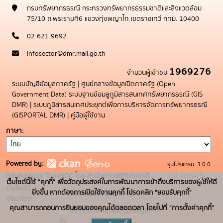
กรมทรัพยากรธรณี กระทรวงทรัพยากรธรรมชาติและสิ่งแวดล้อม
75/10 ถ.พระรามที่6 แขวงทุ่งพญาไท เขตราชเทวี กทม. 10400
02 621 9692
infosector@dmr.mail.go.th
1969276
จำนวนผู้เข้าชม
ระบบบัญชีข้อมูลภาครัฐ
|
ศูนย์กลางข้อมูลเปิดภาครัฐ (Open
Government Data)
ระบบฐานข้อมลูภูมิสารสนเทศทรัพยากรธรณี (GIS
DMR)
|
ระบบภูมิสารสนเทศประยุกต์เพื่อการบริหารจัดการทรัพยากรธรณี
(GISPORTAL DMR)
|
คู่มือผู้ใช้งาน
ภาษา
Powered by:
รุ่นโปรแกรม: 3.0.0
สนับสนุนระบบ Thai-GDC โดย สำนักงานสถิติแห่งชาติ
วันที่: 2025-05-
x
เว็บไซต์นี้ใช้ "คุกกี้" เพื่อวัตถุประสงค์ในการพัฒนาการเข้าถึงบริการของผู้ใช้ให้ดี
เว็บไซต์ที่
19
ยิ่งขึ้น หากต้องการเปิดใช้งานคุกกี้ โปรดคลิก "ยอมรับคุกกี้"
ระบบบัญชีข้อมูลภาครัฐ
เกี่ยวข้อง:
คุณสามารถถอนการยินยอมของคุณได้ตลอดเวลา โดยไปที่ "การตั้งค่าคุกกี้"
บริการนามานุกรมบัญชีข้อมูลภาค
รัฐ