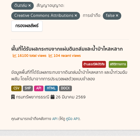
ดินถล่ม
สัญญาอนุญาต:
Creative Commons Attributions
การเข้าถึง:
false
กรองผลลัพธ์
พื้นที่ได้รับผลกระทบจากแผ่นดินถล่มและน้ำป่าไหลหลาก
16100 total views
104 recent views
ด้านธรณีพิบัติภัย
สถิติทางการ
ข้อมูลพื้นที่ที่ได้รับผลกระทบจากดินถล่มน้ำป่าไหลหลาก และน้ำท่วมฉับ
พลัน โดยได้มาจากการประมวลผลด้วยแบบจำลอง
CSV
SHP
API
HTML
DOCX
กรมทรัพยากรธรณี
26 มีนาคม 2569
คุณสามารถเข้าถึงคลังทาง
API
(ให้ดู
คู่มือ API
).