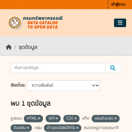
Skip to main content
เข้าสู่ระบบ
ชุดข้อมูล
เรียงโดย
พบ 1 ชุดข้อมูล
รูปแบบ:
HTML
API
CSV
แท็ค:
แผ่นดินถล่ม
ดินถล่ม
กลุ่ม:
ด้านธรณีพิบัติภัย
หมวดหมู่ตามธรรมาภิ