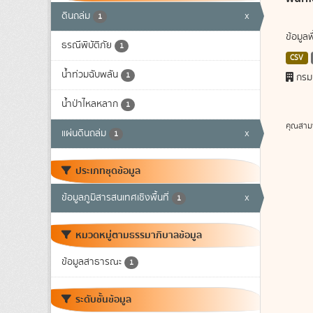
ดินถล่ม
x
1
ข้อมูล
ธรณีพิบัติภัย
1
CSV
น้ำท่วมฉับพลัน
1
กรม
น้ำป่าไหลหลาก
1
คุณสาม
แผ่นดินถล่ม
x
1
ประเภทชุดข้อมูล
ข้อมูลภูมิสารสนเทศเชิงพื้นที่
x
1
หมวดหมู่ตามธรรมาภิบาลข้อมูล
ข้อมูลสาธารณะ
1
ระดับชั้นข้อมูล