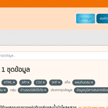
ชุดข้อมูล
องค์ก
1 ชุดข้อมูล
:
HTML
API
CSV
SHP
แท็ค:
แผ่นดินถล่ม
ล่ม
กลุ่ม:
ด้านธรณีพิบัติภัย
ประเภทชุดข้อมูล:
ข้อมูลภูมิสารสนเทศเชิงพื
ี่ได้รับผลกระทบจากแผ่นดินถล่มและน้ำป่าไหลหลาก
16103 total views