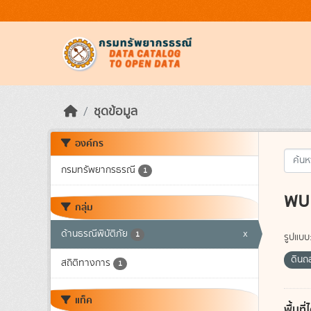
Skip to main content
ชุดข้อมูล
องค์กร
กรมทรัพยากรธรณี
1
พบ 
กลุ่ม
ด้านธรณีพิบัติภัย
x
1
รูปแบบ
ดินถ
สถิติทางการ
1
แท็ค
พื้นท