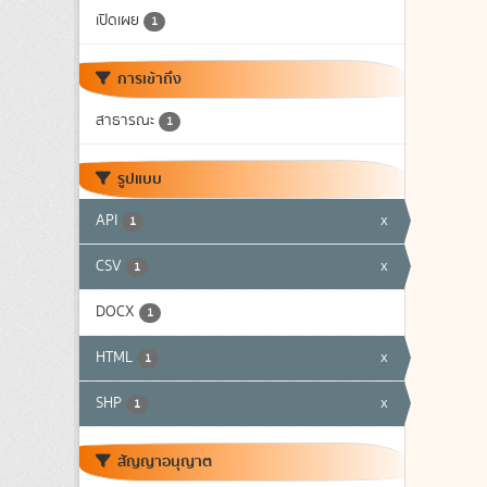
เปิดเผย
1
การเข้าถึง
สาธารณะ
1
รูปแบบ
API
x
1
CSV
x
1
DOCX
1
HTML
x
1
SHP
x
1
สัญญาอนุญาต