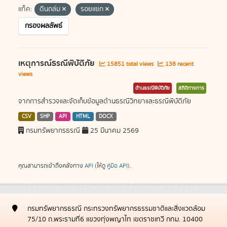
แท็ค:
ดินถล่ม
รอยแยก
กรองผลลัพธ์
เหตุการณ์ธรณีพิบัติภัย
15851 total views
138 recent
views
ด้านธรณีพิบัติภัย
สถิติทางการ
จากการสำรวจและจัดเก็บข้อมูลด้านธรณีวิทยาและธรณีพิบัติภัย
CSV
SHP
API
HTML
DOCX
กรมทรัพยากรธรณี
25 มีนาคม 2569
คุณสามารถเข้าถึงคลังทาง
API
(ให้ดู
คู่มือ API
).
กรมทรัพยากรธรณี กระทรวงทรัพยากรธรรมชาติและสิ่งแวดล้อม
75/10 ถ.พระรามที่6 แขวงทุ่งพญาไท เขตราชเทวี กทม. 10400